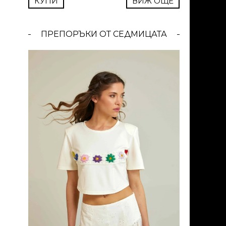
M
КУПИ
ВИЖ ОЩЕ
ПРЕПОРЪКИ ОТ СЕДМИЦАТА