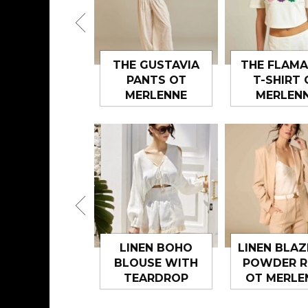
HE SAINT-
THE GUSTAVIA
THE FLAM
OPEZ PANTS
PANTS ОТ
T-SHIRT 
 MERLENNE
MERLENNE
MERLEN
RREL JEANS
LINEN BOHO
LINEN BLAZ
TH FRINGES
BLOUSE WITH
POWDER R
 MERLENNE
TEARDROP
ОТ MERLE
OPENING ОТ