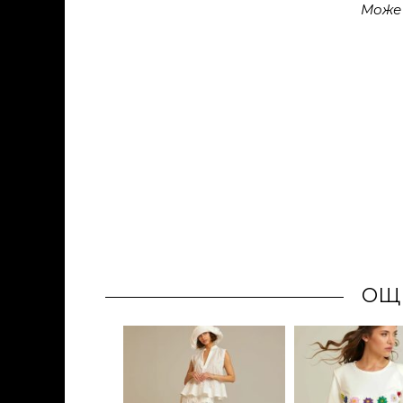
Може
ОЩ