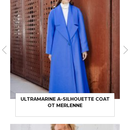
ARINE A-SILHOUETTE COAT
LINEN HIGH 
ОТ MERLENNE
F