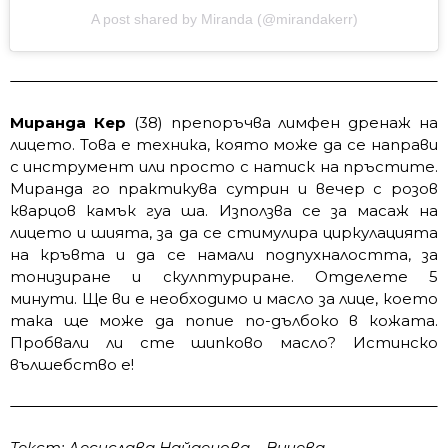
A post shared by Miranda (@mirandakerr)
Миранда Кер
(38) препоръчва лимфен дренаж на
лицето. Това е техника, която може да се направи
с инструмент или просто с натиск на пръстите.
Миранда го практикува сутрин и вечер с розов
кварцов камък гуа ша. Използва се за масаж на
лицето и шията, за да се стимулира циркулацията
на кръвта и да се намали подпухналостта, за
тонизиране и скулптуриране. Отделете 5
минути. Ще ви е необходимо и масло за лице, което
така ще може да попие по-дълбоко в кожата.
Пробвали ли сте шипково масло? Истинско
вълшебство е!
Текст: Десислава Найденова – Вичева