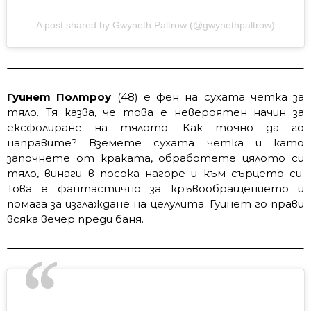
A post shared by Gwyneth Paltrow (@gwynethpaltrow)
Гуинет Полтроу
(48) е фен на сухата четка за
тяло. Тя казва, че това е невероятен начин за
ексфолиране на тялото. Как точно да го
направите? Вземете сухата четка и като
започнете от краката, обработете цялото си
тяло, винаги в посока нагоре и към сърцето си.
Това е фантастично за кръвообращението и
помага за изглаждане на целулита. Гуинет го прави
всяка вечер преди баня.