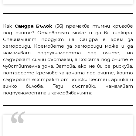
Как
Сандра Бълок
(56) премахва тъмни кръгове
под очите? Отговорът може и да ви шокира.
Специалният продукт на Сандра е крем за
хемороиди. Кремовете за хемороиди може и да
намаляват подпухналостта под очите, но
съдържат силни съставки, а кожата под очите е
чувствителна зона. Затова, ако не ви се рискува,
потърсете кремове за зоната под очите, които
съдържат екстракт от конски кестен, арника и
гинко билоба. Тези съставки намаляват
подпухналостта и зачервяванията.