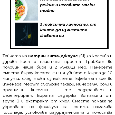
режим и неговите малки
тайни
5 токсични личности, от
които да изчистите
живота си
Тайната на
Катрин Зита-Джоунс
(51) за красива и
здрава коса е наистина проста. Трябват ви
половин чаша бира и 2 лъжици мед. Нанесете
сместа върху косата си и я увийте с кърпа за 10
минути, след това изплакнете. Ефектът ще ви
изненада! Медът съдържа захари, минерални соли и
органични киселини – те подхранват и
регенерират. Бирата съдържа витамини от
група В и екстракт от хмел. Сместа помага за
укрепване на фоликула на косъма, намалява
косопада, успокоява раздразненията и почиства