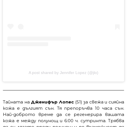
A post shared by Jennifer Lopez (@jlo)
Тайната на
Дженифър Лопес
(51) за свежа и сияйна
кожа е дългият сън. Тя препоръчва 10 часа сън.
Най-доброто време да се регенерира вашата
кожа е между полунощ и 6:00 ч. сутринта. Трябва
да си лягате преди полунощ и по възможност да