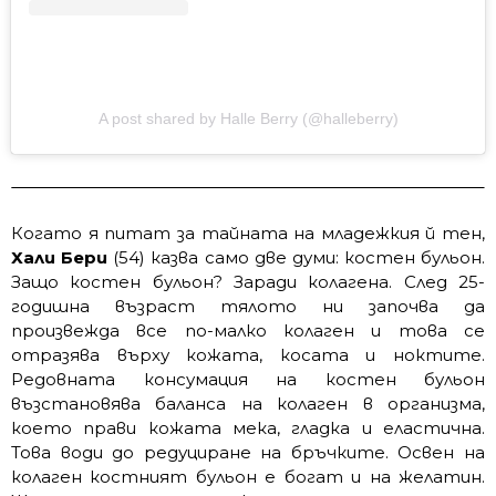
A post shared by Halle Berry (@halleberry)
Когато я питат за тайната на младежкия й тен,
Хали Бери
(54) казва само две думи: костен бульон.
Защо костен бульон? Заради колагена. След 25-
годишна възраст тялото ни започва да
произвежда все по-малко колаген и това се
отразява върху кожата, косата и ноктите.
Редовната консумация на костен бульон
възстановява баланса на колаген в организма,
което прави кожата мека, гладка и еластична.
Това води до редуциране на бръчките. Освен на
колаген костният бульон е богат и на желатин.