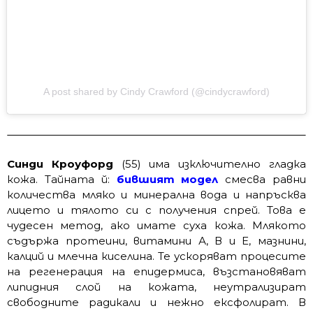
A post shared by Cindy Crawford (@cindycrawford)
Синди Кроуфорд
(55) има изключително гладка
кожа. Тайната й:
бившият модел
смесва равни
количества мляко и минерална вода и напръсква
лицето и тялото си с получения спрей. Това е
чудесен метод, ако имате суха кожа. Млякото
съдържа протеини, витамини А, В и Е, мазнини,
калций и млечна киселина. Те ускоряват процесите
на регенерация на епидермиса, възстановяват
липидния слой на кожата, неутрализират
свободните радикали и нежно ексфолират. В