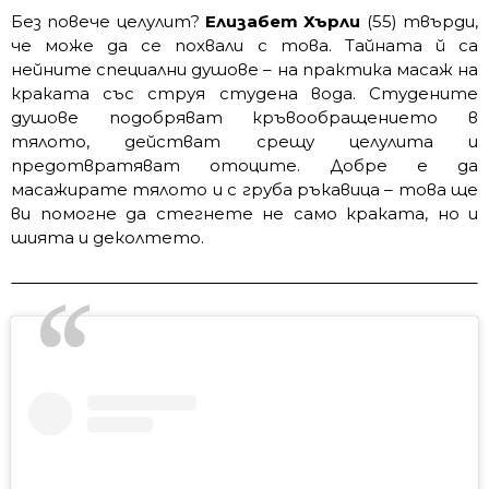
Без повече целулит?
Елизабет Хърли
(55) твърди,
че може да се похвали с това. Тайната й са
нейните специални душове – на практика масаж на
краката със струя студена вода. Студените
душове подобряват кръвообращението в
тялото, действат срещу целулита и
предотвратяват отоците. Добре е да
масажирате тялото и с груба ръкавица – това ще
ви помогне да стегнете не само краката, но и
шията и деколтето.