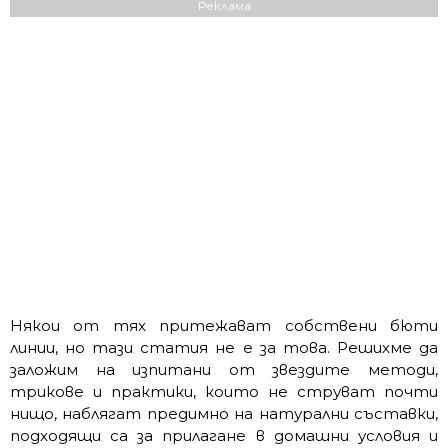
Реклама
Някои от тях притежават собствени бюти
линии, но тази статия не е за това. Решихме да
заложим на изпитани от звездите методи,
трикове и практики, които не струват почти
нищо, наблягат предимно на натурални съставки,
подходящи са за прилагане в домашни условия и