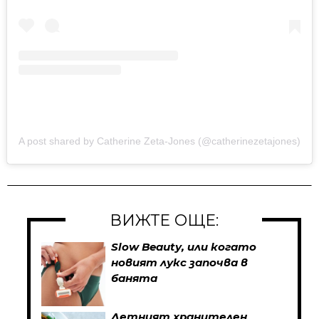
A post shared by Catherine Zeta-Jones (@catherinezetajones)
ВИЖТЕ ОЩЕ:
Slow Beauty, или когато
новият лукс започва в
банята
Летният хранителен