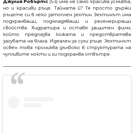
Джулия Робъртс
(53) има не само красива усмивка,
но и красиви ръце. Тайната й? Тя просто държи
ръцете си в леко затоплен зехтин. Зехтинът има
подхранващи, подмладяващи и регенериращи
свойства. Хидратира и оставя защитен филм,
който предпазва кожата и предотвратява
загубата на влага. Идеален за сухи ръце. Зехтинът
освен това прониква дълбоко в структурата на
чупливите нокти и ги подхранва отвътре.