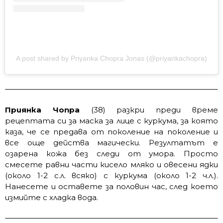
A post shared by Priyanka Chopra Jonas (@priyankachopra)
Приянка Чопра
(38) разкри преди време
рецептата си за маска за лице с куркума, за която
каза, че се предава от поколение на поколение и
все още действа магически. Резултатът е
озарена кожа без следи от умора. Просто
смесете равни части кисело мляко и овесени ядки
(около 1-2 с.л. всяко) с куркума (около 1-2 ч.л.).
Нанесете и оставете за половин час, след което
измийте с хладка вода.