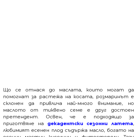
Що се отнася до маслата, които могат да
помогнат за растежа на косата, розмаринът е
склонен да привлича най-много внимание, но
маслото от тиквено семе е друг достоен
претендент. Освен, че е подходящо за
приготвяне на
декадентски сезонни латета
,
любимият есенен плод съдържа масло, богато на
есенни мастни киселини и фитостероли. Тези