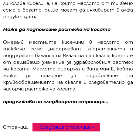
линолова киселина, на които маслото от тиквено
семе е богато, също могат да инхибират 5-алфа
редуктазата.
Може да подпомогне растежа на косата
Омега-6 мастните киселини в маслото от
тиквено семе „насърчават“ хидратацията и
поддържат баланса на влагата на скалпа, което е
от решаващо значение за здравословния растеж
на косата. Маслото съдържа и витамин Е, който
може да помогне за подобряване на
кръвообращението на скалпа и следователно да
насърчи растежа на косата.
продължава на следващата страница…
Страници:
Следваща страница »