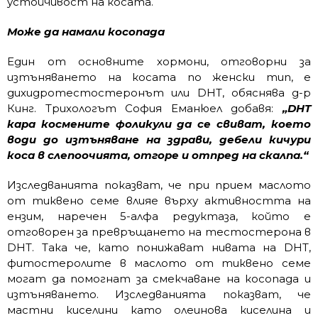
устойчивост на косата.
Може да намали косопада
Един от основните хормони, отговорни за
изтъняването на косата по женски тип, е
дихидротестостеронът или DHT, обяснява д-р
Кинг. Трихологът София Еманюел добавя:
„DHT
кара космените фоликули да се свиват, което
води до изтъняване на здрави, дебели кичури
коса в слепоочията, отгоре и отпред на скалпа.“
Изследванията показват, че при прием маслото
от тиквено семе влияе върху активността на
ензим, наречен 5-алфа редуктаза, който е
отговорен за превръщането на тестостерона в
DHT. Така че, като понижават нивата на DHT,
фитостеролите в маслото от тиквено семе
могат да помогнат за смекчаване на косопада и
изтъняването. Изследванията показват, че
мастни киселини като олеинова киселина и