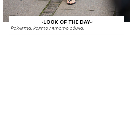
~LOOK OF THE DAY~
Роклята, която лятото обича.