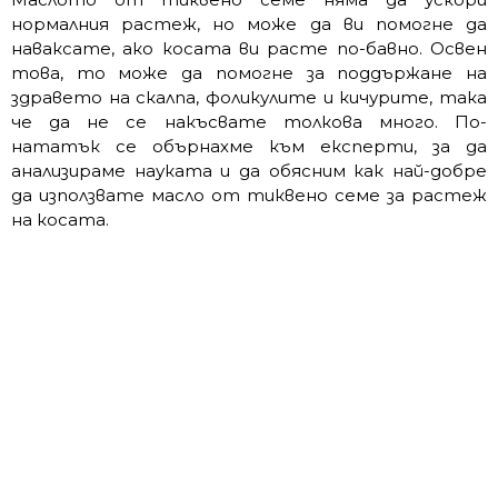
нормалния растеж, но може да ви помогне да
наваксате, ако косата ви расте по-бавно. Освен
това, то може да помогне за поддържане на
здравето на скалпа, фоликулите и кичурите, така
че да не се накъсвате толкова много. По-
нататък се обърнахме към експерти, за да
анализираме науката и да обясним как най-добре
да използвате масло от тиквено семе за растеж
на косата.