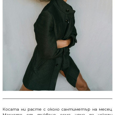
Косата ни расте с около сантиметър на месец.
Маслото от тиквено семе няма да ускори