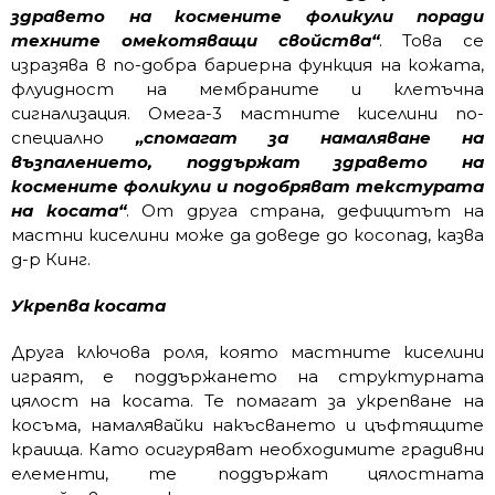
здравето на космените фоликули поради
техните омекотяващи свойства“
. Това се
изразява в по-добра бариерна функция на кожата,
флуидност на мембраните и клетъчна
сигнализация. Омега-3 мастните киселини по-
специално
„спомагат за намаляване на
възпалението, поддържат здравето на
космените фоликули и подобряват текстурата
на косата“
. От друга страна, дефицитът на
мастни киселини може да доведе до косопад, казва
д-р Кинг.
Укрепва косата
Друга ключова роля, която мастните киселини
играят, е поддържането на структурната
цялост на косата. Те помагат за укрепване на
косъма, намалявайки накъсването и цъфтящите
краища. Като осигуряват необходимите градивни
елементи, те поддържат цялостната