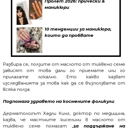
Пролет 2026: прически &
маникюри
10 тенденции за маникюра,
които да пробвате
Разбира се, ползите от маслото от тиквено семе
зависят от това дали го приемате или го
прилагате локално. Ето какво казват
изследванията за това как да се възползвате от
всяка полза:
Подпомага здравето на космените фоликули
Дерматологът Хадли Кинг, доктор по медицина,
казва, че мастните киселини в маслото от
тиквено семе помагат „
за поддържане на