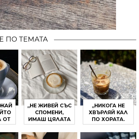
Е ПО ТЕМАТА
РЖАЙ
„НЕ ЖИВЕЙ СЪС
„НИКОГА НЕ
ОЙТО
СПОМЕНИ,
ХВЪРЛЯЙ КАЛ
А ОТ
ИМАШ ЦЯЛАТА
ПО ХОРАТА.
ЧЕ
СТАРОСТ ЗА
МРЪСОТИЯТА
А
ТОВА… ПРАВИ
ДО ТЯХ МОЖЕ И