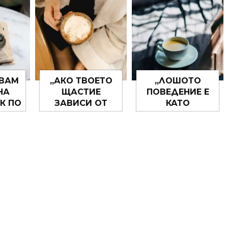
ЗИ,
СПОМЕНИ!“
ДА НЕ СТИГНЕ,
ДВА
НО ВИЖ, ПО
.“
ТВОЯТА РЪКА
ЩЕ ОСТАНЕ.“
РВАМ
„АКО ТВОЕТО
„ЛОШОТО
НА
ЩАСТИЕ
ПОВЕДЕНИЕ Е
К ПО
ЗАВИСИ ОТ
КАТО
ЛКО
ТОВА КАКВО
СПУКАНАТА
СЕ
ПРАВИ НЯКОЙ
ГУМА – НЕ
, А
ДРУГ ЗНАЧИ
МОЖЕШ ДА
СОКО
ИМАШ ДОСТА
СТИГНЕШ
А,
ГОЛЯМ
МНОГО ДАЛЕЧ,
ДАРИ
ПРОБЛЕМ.“
АКО НЕ Я
.”
СМЕНИШ.“