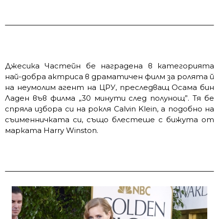
Джесика Частейн бе наградена в категорията
най-добра актриса в драматичен филм за ролята й
на неумолим агент на ЦРУ, преследващ Осама бин
Ладен във филма „30 минути след полунощ”. Тя бе
спряла избора си на рокля Calvin Klein, а подобно на
съименничката си, също блестеше с бижута от
марката Harry Winston.