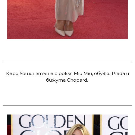
Кери Уошингтън е с рокля Miu Miu, обувки Prada и
бижута Chopard.