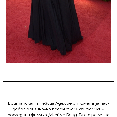
Британската певица Адел бе отличена за най-
добра оригинална песен със "Скайфол" към
последния филм за Джеймс Бонд. Тя е с рокля на