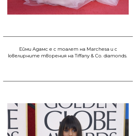
Ейми Адамс е с тоалет на Marchesa и с
ювелирните творения на Tiffany & Co. diamonds.