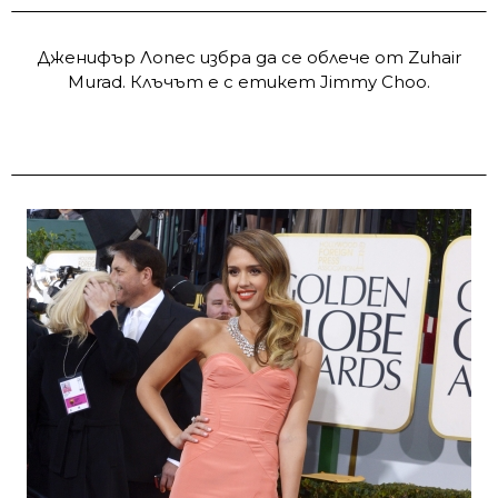
Дженифър Лопес избра да се облече от Zuhair
Murad. Клъчът е с етикет Jimmy Choo.