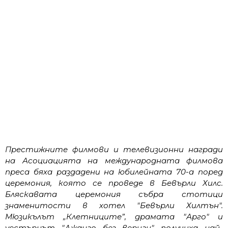
Престижните филмови и телевизионни награди
на Асоциацията на международната филмова
преса бяха раздадени на юбилейната 70-а поред
церемония, която се проведе в Бевърли Хилс.
Бляскавата церемония събра стотици
знаменитости в хотел "Бевърли Хилтън".
Мюзикълът „Клетниците”, драмата "Арго" и
уестърнът "Джанго без вериги" получиха най-