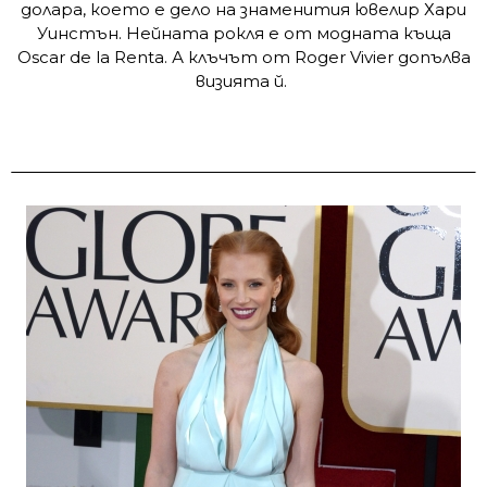
долара, което е дело на знаменития ювелир Хари
Уинстън. Нейната рокля е от модната къща
Oscar de la Renta. А клъчът от Roger Vivier допълва
визията й.