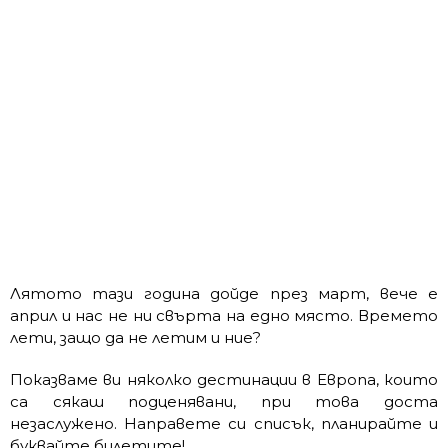
Лятото тази година дойде през март, вече е
април и нас не ни свърта на едно място. Времето
лети, защо да не летим и ние?
Показваме ви няколко дестинации в Европа, които
са сякаш подценявани, при това доста
незаслужено. Направете си списък, планирайте и
буквайте билетите!