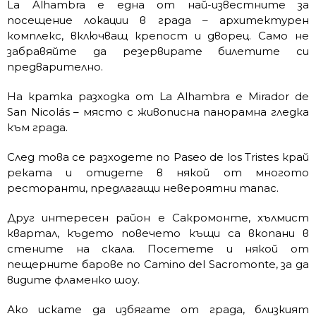
La Alhambra е една от най-известните за
посещение локации в града – архитектурен
комплекс, включващ крепост и дворец. Само не
забравяйте да резервирате билетите си
предварително.
На кратка разходка от La Alhambra е Mirador de
San Nicolás – място с живописна панорамна гледка
към града.
След това се разходете по Paseo de los Tristes край
реката и отидете в някой от многото
ресторанти, предлагащи невероятни тапас.
Друг интересен район е Сакромонте, хълмист
квартал, където повечето къщи са вкопани в
стените на скала. Посетете и някой от
пещерните барове по Camino del Sacromonte, за да
видите фламенко шоу.
Ако искате да избягате от града, близкият