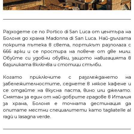
Разходете се по Portico di San Luca от центъра на
Болоня до храма Madonna di San Luca. Най-дългата
покрита пътека в света, портикът разполага с
666 арки и се простира на повече от две мили.
Обуйте си удобни обувки, защото навигацията в
базиликата включва и стотици стълби.
Когато приключите с разглеждането на
забележителностите, седнете в някое кафене и
се отдайте на вкусна паста, вино или джелато.
Смятан за един от най-добрите градове в Италия
за храна, Болоня е точната дестинация да
опитате местни специалитети като tagliatelle al
ragù и lasagna verde.