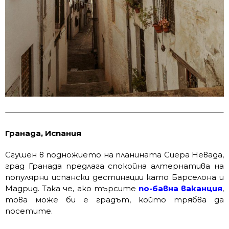
Гранада, Испания
Сгушен в подножието на планината Сиера Невада,
град Гранада предлага спокойна алтернатива на
популярни испански дестинации като Барселона и
Мадрид. Така че, ако търсите
по-бавна ваканция
,
това може би е градът, който трябва да
посетите.