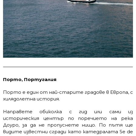
Порто, Португалия
Порто е един от най-старите градове в Европа, с
хилядолетна история.
Направете обиколка с гид или сами из
историческия център по поречието на река
Доуро, за да не пропуснете нищо. По пътя ще
видите известни сгради като катедралата Se de