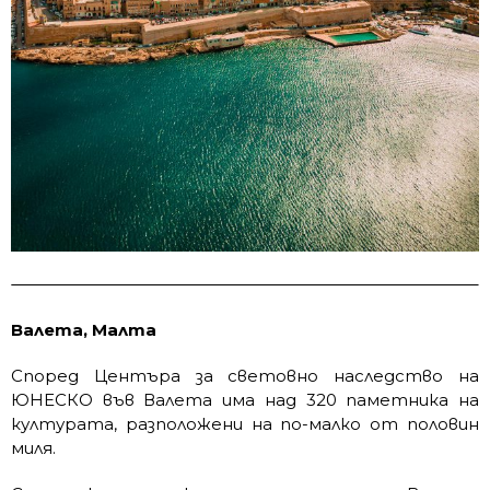
Валета, Малта
Според Центъра за световно наследство на
ЮНЕСКО във Валета има над 320 паметника на
културата, разположени на по-малко от половин
миля.