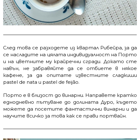
След това се разходете из квартал Рибейра, за да
се насладите на цялата индивидуалност на Порто
и на цветните му крайречни сгради. Докато сте
навън, не забравяйте да се отбиете в някое
кафене, за да опитате известните сладкиши
pastel de nata и pastel de feijão.
Порто е в близост до винарни. Направете кратко
еднодневно пътуване до долината Дуро, където
можете да посетите фантастични винарни и да
научите всичко за това как се прави портвайн.