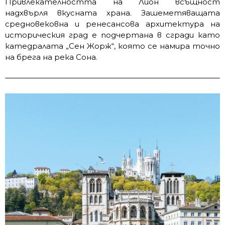
Привлекателността на Лион всъщност
надхвърля вкусната храна. Зашеметяващата
средновековна и ренесансова архитектура на
историческия град е подчертана в сгради като
катедралата „Сен Жорж“, която се намира точно
на брега на река Сона.