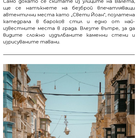
Само докато се скитате из улиците на Валета,
ще се натъкнете на безброй впечатляващи
автентични места като „Свети Йоан“, позлатена
катедрала в бароков стил и едно от най-
известните места в града. Влезте вътре, за да
видите сложно издълбаните каменни стени и
изрисуваните тавани.