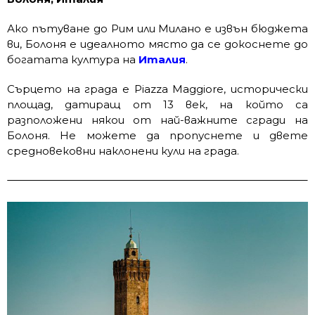
Ако пътуване до Рим или Милано е извън бюджета
ви, Болоня е идеалното място да се докоснете до
богатата култура на
Италия
.
Сърцето на града е Piazza Maggiore, исторически
площад, датиращ от 13 век, на който са
разположени някои от най-важните сгради на
Болоня. Не можете да пропуснете и двете
средновековни наклонени кули на града.