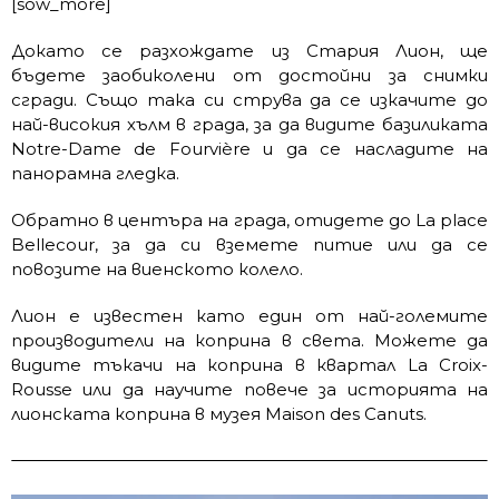
[sow_more]
Докато се разхождате из Стария Лион, ще
бъдете заобиколени от достойни за снимки
сгради. Също така си струва да се изкачите до
най-високия хълм в града, за да видите базиликата
Notre-Dame de Fourvière и да се насладите на
панорамна гледка.
Обратно в центъра на града, отидете до La place
Bellecour, за да си вземете питие или да се
повозите на виенското колело.
Лион е известен като един от най-големите
производители на коприна в света. Можете да
видите тъкачи на коприна в квартал La Croix-
Rousse или да научите повече за историята на
лионската коприна в музея Maison des Canuts.