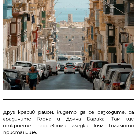
Друг красив район, където да се разходите, са
градините Горна и Долна Барака. Там ще
откриете несравнима гледка към Голямото
пристанище.