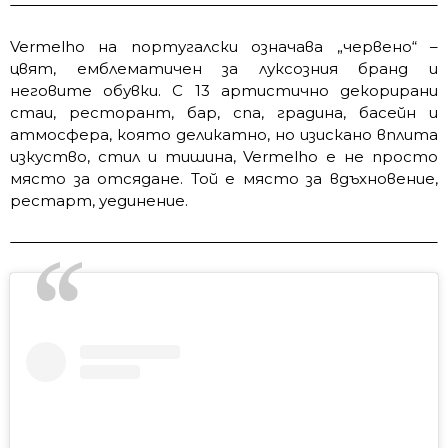
Vermelho на португалски означава „червено“ –
цвят, емблематичен за луксозния бранд и
неговите обувки. С 13 артистично декорирани
стаи, ресторант, бар, спа, градина, басейн и
атмосфера, която деликатно, но изискано вплита
изкуство, стил и тишина, Vermelho е не просто
място за отсядане. Той е място за вдъхновение,
рестарт, уединение.