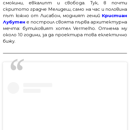
смокини, евкалипт и свобода. Тук, в почти
скритото градче Мелидеш, само на час и половина
път южно от Лисабон, модният гений
Кристиан
Лубутен
е построил своята първа архитектурна
мечта: бутиковият хотел Vermelho. Отнема му
около 10 години, за да проектира това еклектично
бижу.