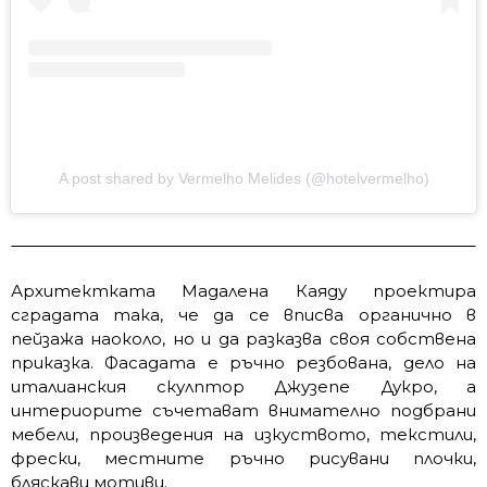
A post shared by Vermelho Melides (@hotelvermelho)
Архитектката Мадалена Каяду проектира
сградата така, че да се вписва органично в
пейзажа наоколо, но и да разказва своя собствена
приказка. Фасадата е ръчно резбована, дело на
италианския скулптор Джузепе Дукро, а
интериорите съчетават внимателно подбрани
мебели, произведения на изкуството, текстили,
фрески, местните ръчно рисувани плочки,
бляскави мотиви.