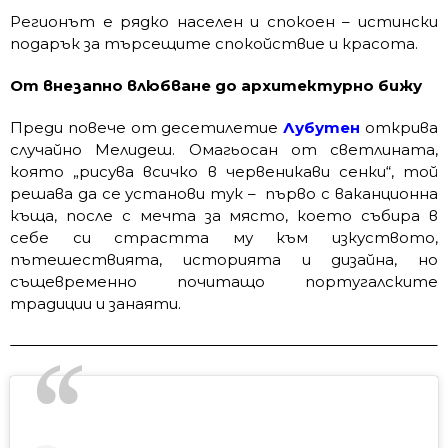
Регионът е рядко населен и спокоен – истински
подарък за търсещите спокойствие и красота.
От внезапно влюбване до архитектурно бижу
Преди повече от десетилетие
Лубутен
открива
случайно Мелидеш. Омагьосан от светлината,
която „рисува всичко в червеникави сенки“, той
решава да се установи тук – първо с ваканционна
къща, после с мечта за място, което събира в
себе си страстта му към изкуството,
пътешествията, историята и дизайна, но
същевременно почитащо португалските
традиции и занаяти.