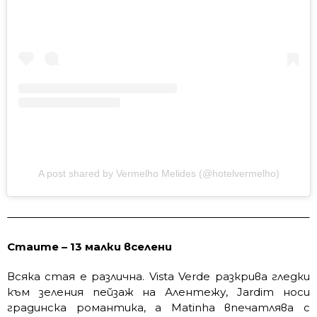
A post shared by Vermelho Melides (@hotelvermelho)
Стаите – 13 малки вселени
Всяка стая е различна. Vista Verde разкрива гледки
към зеления пейзаж на Алентежу, Jardim носи
градинска романтика, а Matinha впечатлява с