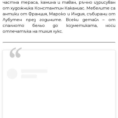
частна тераса, камина и таван, ръчно изрисуван
от художника Константин Каканиас. Мебелите са
антики от Франция, Мароко и Индия, събирани от
Лубутен през годините. Всеки детайл – от
спалното бельо до козметиката, носи
отпечатъка на тихия лукс.