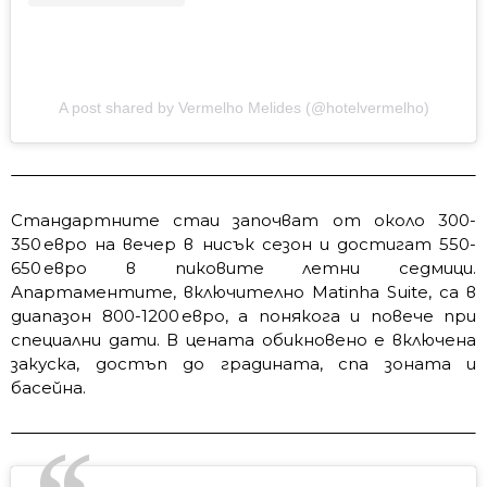
A post shared by Vermelho Melides (@hotelvermelho)
Стандартните стаи започват от около 300-
350 евро на вечер в нисък сезон и достигат 550-
650 евро в пиковите летни седмици.
Апартаментите, включително Matinha Suite, са в
диапазон 800-1200 евро, а понякога и повече при
специални дати. В цената обикновено е включена
закуска, достъп до градината, спа зоната и
басейна.