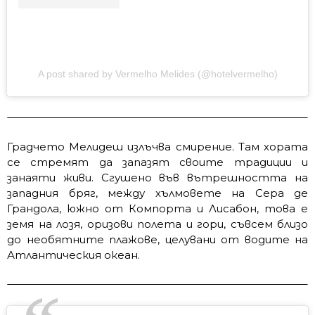
A post shared by Vermelho Melides (@hotelvermelho)
Градчето Мелидеш излъчва смирение. Там хората
се стремят да запазят своите традиции и
занаяти живи. Сгушено във вътрешността на
западния бряг, между хълмовете на Сера де
Грандола, южно от Компорта и Лисабон, това е
земя на лозя, оризови полета и гори, съвсем близо
до необятните плажове, целувани от водите на
Атлантическия океан.