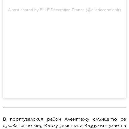
A post shared by ELLE Décoration France (@elledecorationfr)
В португалския район Алентежу слънцето се
излива като мед върху земята, а въздухът ухае на