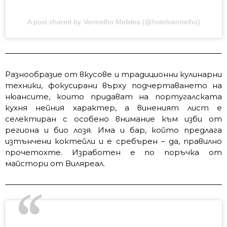
A post shared by Vermelho Melides (@hotelvermelho)
Разнообразие от вкусове и традиционни кулинарни
техники, фокусирани върху подчертаването на
нюансите, които придават на португалската
кухня нейния характер, а виненият лист е
селектиран с особено внимание към изби от
региона и био лозя. Има и бар, който предлага
изтънчени коктейли и е сребърен – да, правилно
прочетохте. Изработен е по поръчка от
майстори от Виляреал.