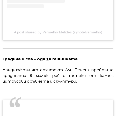
A post shared by Vermelho Melides (@hotelvermelho)
Градина и спа – ода за тишината
Ландшафтният архитект Луи Бенеш превръща
градината в малък рай с пътеки от камък,
цитрусови дръвчета и скулптури.