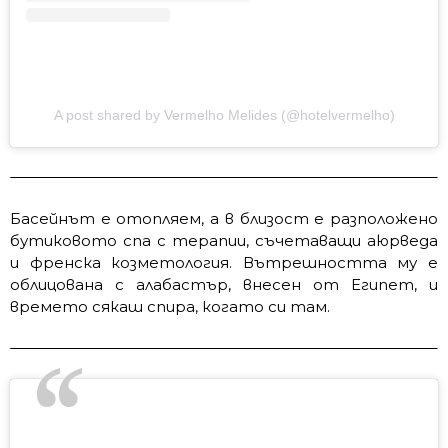
A post shared by Vermelho Melides (@hotelvermelho)
Басейнът е отопляем, а в близост е разположено
бутиковото спа с терапии, съчетаващи аюрведа
и френска козметология. Вътрешността му е
облицована с алабастър, внесен от Египет, и
времето сякаш спира, когато си там.