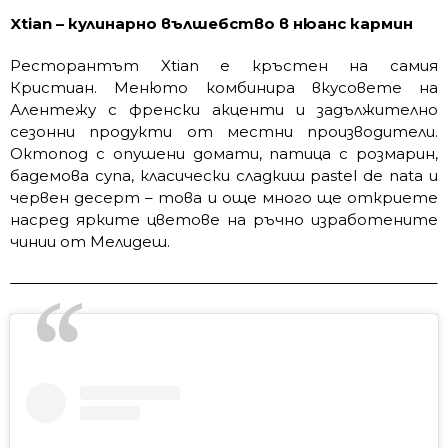
Xtian – кулинарно вълшебство в нюанс кармин
Ресторантът Xtian e кръстен на самия
Кристиан. Менюто комбинира вкусовете на
Алентежу с френски акценти и задължително
сезонни продукти от местни производители.
Октопод с опушени домати, патица с розмарин,
бадемова супа, класически сладкиш pastel de nata и
червен десерт – това и още много ще откриете
насред ярките цветове на ръчно изработените
чинии от Мелидеш.