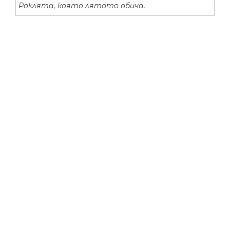
Роклята, която лятото обича.