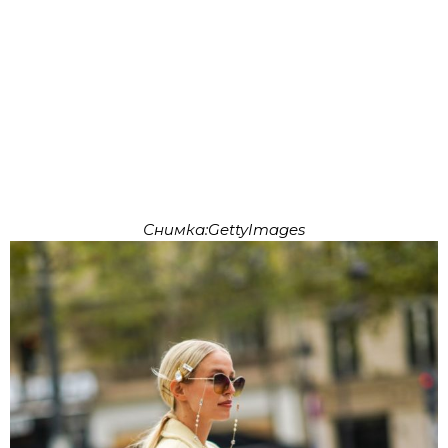
Снимка:GettyImages