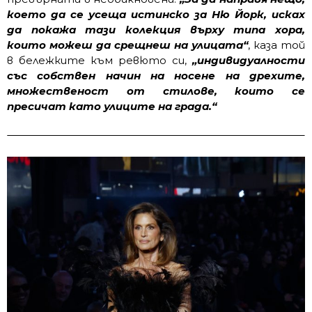
което да се усеща истинско за Ню Йорк, исках
да покажа тази колекция върху типа хора,
които можеш да срещнеш на улицата“
, каза той
в бележките към ревюто си,
„индивидуалности
със собствен начин на носене на дрехите,
множественост от стилове, които се
пресичат като улиците на града.“