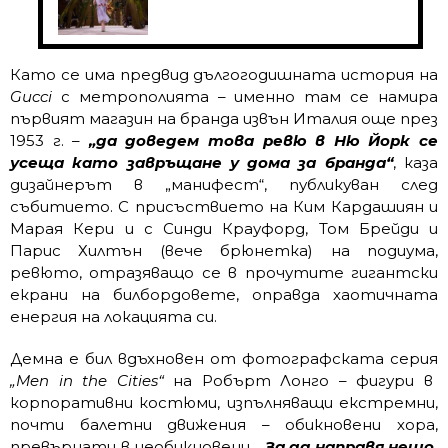
Като се има предвид дългогодишната история на
Gucci
с метрополията – именно там се намира
първият магазин на бранда извън Италия още през
1953 г. –
„да доведем това ревю в Ню Йорк се
усеща като завръщане у дома за бранда“
, каза
дизайнерът в „манифест“, публикуван след
събитието. С присъствието на Ким Кардашиян и
Марая Кери и с Синди Крауфорд, Том Брейди и
Парис Хилтън (вече брюнетка) на подиума,
ревюто, отразяващо се в прочутите гигантски
екрани на билбордовете, оправда хаотичната
енергия на локацията си.
Демна е бил вдъхновен от фотографската серия
„Men in the Cities“
на Робърт Лонго – фигури в
корпоративни костюми, изпълняващи екстремни,
почти балетни движения – обикновени хора,
превърнати в необикновени.
„За да направя нещо,