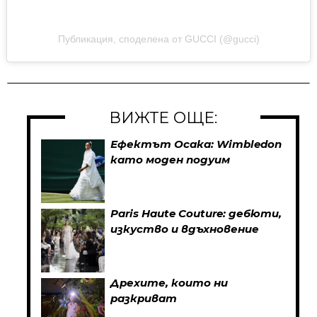
Публикация, споделена от GUCCI (@gucci)
ВИЖТЕ ОЩЕ:
Ефектът Осака: Wimbledon
като моден подуим
Paris Haute Couture: дебюти,
изкуство и вдъхновение
Дрехите, които ни
разкриват