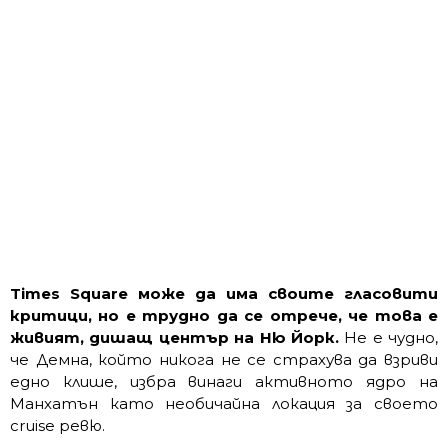
Times Square може да има своите гласовити
критици, но е трудно да се отрече, че това е
живият, дишащ център на Ню Йорк.
Не е чудно,
че Демна, който никога не се страхува да взриви
едно клише, избра винаги активното ядро на
Манхатън като необичайна локация за своето
cruise ревю.