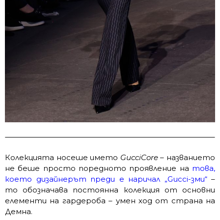
Колекцията носеше името
GucciCore
– названието
не беше просто поредното проявление на
това,
което дизайнерът преди е наричал „Gucci-зми“
–
то обозначава постоянна колекция от основни
елементи на гардероба – умен ход от страна на
Демна.