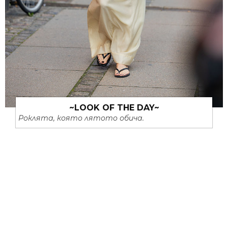
~LOOK OF THE DAY~
Роклята, която лятото обича.