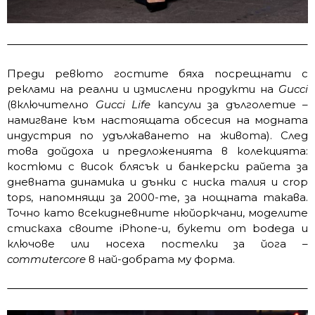
Преди ревюто гостите бяха посрещнати с
реклами на реални и измислени продукти на
Gucci
(включително
Gucci Life
капсули за дълголетие –
намигване към настоящата обсесия на модната
индустрия по удължаването на живота). След
това дойдоха и предложенията в колекцията:
костюми с висок блясък и банкерски райета за
дневната динамика и дънки с ниска талия и crop
tops, напомнящи за 2000-те, за нощната такава.
Точно като всекидневните нюйоркчани, моделите
стискаха своите iPhone-и, букети от bodega и
ключове или носеха постелки за йога –
commutercore
в най-добрата му форма.