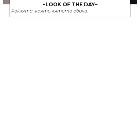
~LOOK OF THE DAY~
Роклята, която лятото обича.