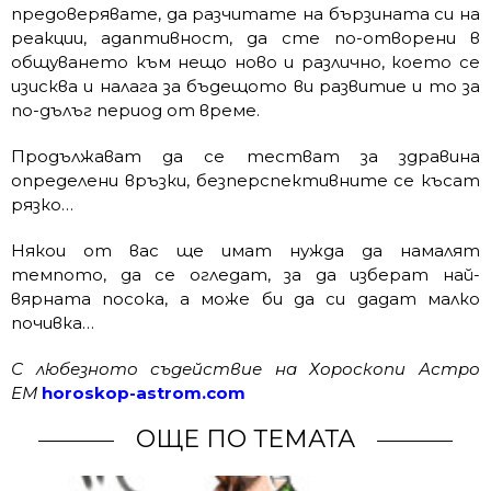
предоверявате, да разчитате на бързината си на
реакции, адаптивност, да сте по-отворени в
общуването към нещо ново и различно, което се
изисква и налага за бъдещото ви развитие и то за
по-дълъг период от време.
Продължават да се тестват за здравина
определени връзки, безперспективните се късат
рязко…
Някои от вас ще имат нужда да намалят
темпото, да се огледат, за да изберат най-
вярната посока, а може би да си дадат малко
почивка…
С любезното съдействие на Хороскопи Астро
ЕМ
horoskop-astrom.com
ОЩЕ ПО ТЕМАТА