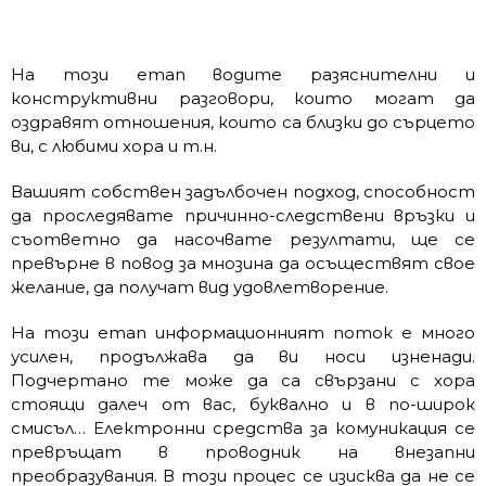
На този етап водите разяснителни и
конструктивни разговори, които могат да
оздравят отношения, които са близки до сърцето
ви, с любими хора и т.н.
Вашият собствен задълбочен подход, способност
да проследявате причинно-следствени връзки и
съответно да насочвате резултати, ще се
превърне в повод за мнозина да осъществят свое
желание, да получат вид удовлетворение.
На този етап информационният поток е много
усилен, продължава да ви носи изненади.
Подчертано те може да са свързани с хора
стоящи далеч от вас, буквално и в по-широк
смисъл… Електронни средства за комуникация се
превръщат в проводник на внезапни
преобразувания. В този процес се изисква да не се