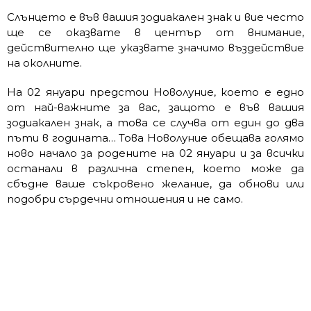
Слънцето е във вашия зодиакален знак и вие често
ще се оказвате в център от внимание,
действително ще указвате значимо въздействие
на околните.
На 02 януари предстои Новолуние, което е едно
от най-важните за вас, защото е във вашия
зодиакален знак, а това се случва от един до два
пъти в годината… Това Новолуние обещава голямо
ново начало за родените на 02 януари и за всички
останали в различна степен, което може да
сбъдне ваше съкровено желание, да обнови или
подобри сърдечни отношения и не само.