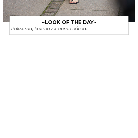
~LOOK OF THE DAY~
Роклята, която лятото обича.