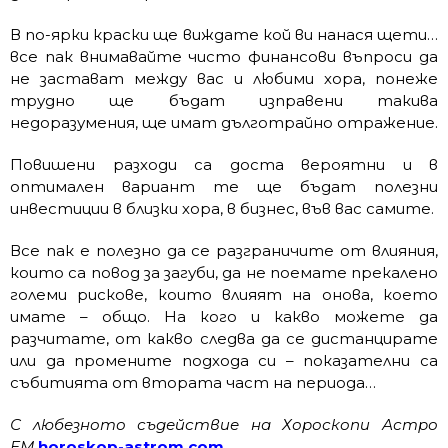
В по-ярки краски ще виждате кой ви нанася щети…
все пак внимавайте чисто финансови въпроси да
не застават между вас и любими хора, понеже
трудно ще бъдат изправени такива
недоразумения, ще имат дълготрайно отражение.
Повишени разходи са доста вероятни и в
оптимален вариант те ще бъдат полезни
инвестиции в близки хора, в бизнес, във вас самите.
Все пак е полезно да се разграничите от влияния,
които са повод за загуби, да не поемате прекалено
големи рискове, които влияят на онова, което
имате – общо. На кого и какво можете да
разчитате, от какво следва да се дистанцирате
или да промените подхода си – показателни са
събитията от втората част на периода…
С любезното съдействие на Хороскопи Астро
ЕМ
horoskop-astrom.com