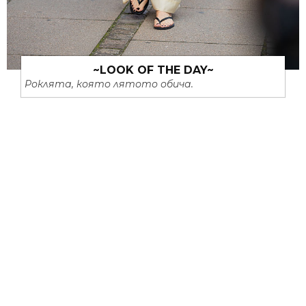
~LOOK OF THE DAY~
Роклята, която лятото обича.