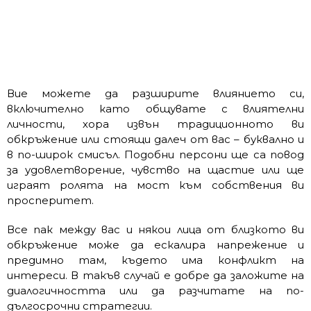
Вие можете да разширите влиянието си,
включително като общувате с влиятелни
личности, хора извън традиционното ви
обкръжение или стоящи далеч от вас – буквално и
в по-широк смисъл. Подобни персони ще са повод
за удовлетворение, чувство на щастие или ще
играят ролята на мост към собствения ви
просперитет.
Все пак между вас и някои лица от близкото ви
обкръжение може да ескалира напрежение и
предимно там, където има конфликт на
интереси. В такъв случай е добре да заложите на
диалогичността или да разчитате на по-
дългосрочни стратегии.