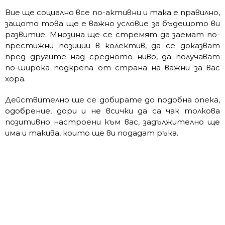
Вие ще социално все по-активни и така е правилно,
защото това ще е важно условие за бъдещото ви
развитие. Мнозина ще се стремят да заемат по-
престижни позиции в колектив, да се доказват
пред другите над средното ниво, да получават
по-широка подкрепа от страна на важни за вас
хора.
Действително ще се добирате до подобна опека,
одобрение, дори и не всички да са чак толкова
позитивно настроени към вас, задължително ще
има и такива, които ще ви подадат ръка.