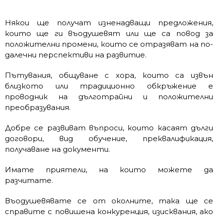
Някои ще получат изненадващи предложения,
които ще ги въодушевят или ще са повод за
положителни промени, които се отразяват на по-
далечни перспективи на развитие.
Пътувания, общуване с хора, които са извън
близкото или традиционно обкръжение е
проводник на дълготрайни и положителни
преобразувания.
Добре се развиват въпроси, които касаят дълги
договори, вид обучение, преквалификация,
получаване на документи.
Имате приятели, на които можете да
разчитате.
Въодушевявате се от околните, така ще се
справите с повишена конкуренция, изисквания, ако