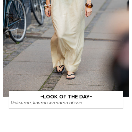
~LOOK OF THE DAY~
Роклята, която лятото обича.