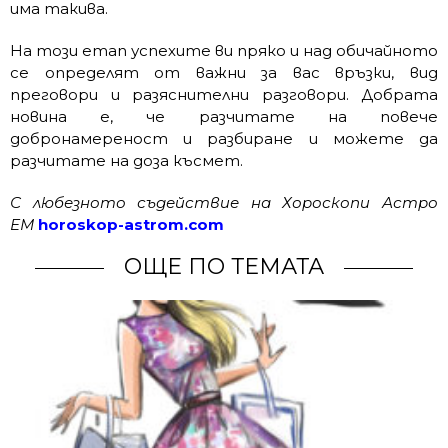
има такива.
На този етап успехите ви пряко и над обичайното
се определят от важни за вас връзки, вид
преговори и разяснителни разговори. Добрата
новина е, че разчитате на повече
добронамереност и разбиране и можете да
разчитате на доза късмет.
С любезното съдействие на Хороскопи Астро
ЕМ
horoskop-astrom.com
ОЩЕ ПО ТЕМАТА