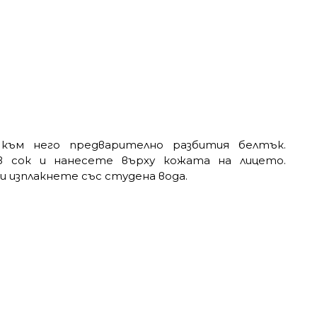
към него предварително разбития белтък.
в сок и нанесете върху кожата на лицето.
и изплакнете със студена вода.