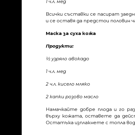
1 ч.л. мед
Всички съставки се пасират заедн
и се оставя да предстои половин час
Маска за суха кожа
Продукти:
½ узряло авокадо
1 ч.л. мед
2 ч.л. кисело мляко
2 капки розово масло
Намачкайте добре плода и го ра
върху кожата, оставете да дейс
Остатъка изплакнете с топла вод