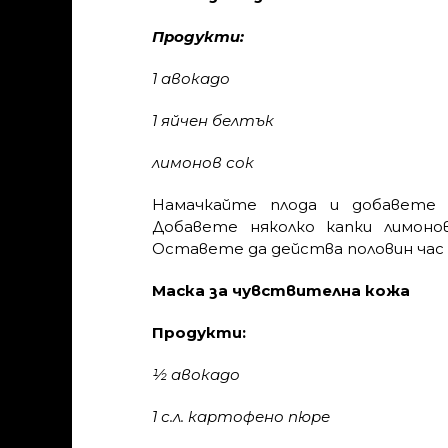
Продукти:
1 авокадо
1 яйчен белтък
лимонов сок
Намачкайте плода и добавете 
Добавете няколко капки лимоно
Оставете да действа половин час 
Маска за чувствителна кожа
Продукти:
½ авокадо
1 с.л. картофено пюре