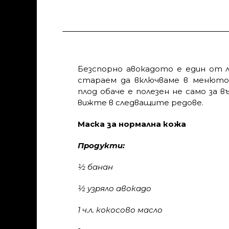
Безспорно авокадото е един от 
стараем да включваме в менюто
плод обаче е полезен не само за 
вижте в следващите редове.
Маска за нормална кожа
Продукти:
½ банан
½ узряло авокадо
1 ч.л. кокосово масло