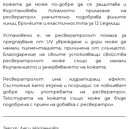
кожата да може по-добре да се защитава и
възстановява. Локалното прилагане на
ресвератрол значително подобрява фините
линии, бръчките и еластичността за 12 седмици.
Установено е, че ресвератролът помага за
предпазване от UV увреждане и дори може да
намали пигментацията, причинена от слънцето.
Благодарение на своите успокояващи свойства
ресвератролът може също да намали
възпалението и зачервяването на кожата.
Ресвератролът има хидратиращ ефект.
Състояния като екзема и псориазис се повлияват
добре при употребата на ресвератрол.
Текстурата на кожата също може да бъде
подобрена с прием на добавка с ресвератрол.
Текст: Деси Найденова