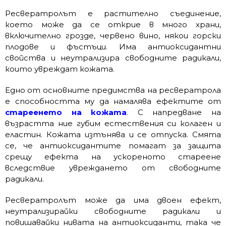
Ресвератролът е растително съединение,
което може да се открие в много храни,
включително грозде, червено вино, някои горски
плодове и фъстъци. Има антиоксидантни
свойства и неутрализира свободните радикали,
които увреждат кожата.
Едно от основните предимства на ресвератрола
е способността му да намалява ефектите от
стареенето на кожата
. С напредване на
възрастта ние губим естествения си колаген и
еластин. Кожата изтънява и се отпуска. Смята
се, че антиоксидантите помагат за защита
срещу ефекта на ускореното стареене
вследствие увреждането от свободните
радикали.
Ресвератролът може да има двоен ефект,
неутрализирайки свободните радикали и
повишавайки нивата на антиоксиданти, така че