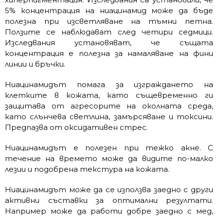
5% концентрация на ниацинамид може да бъде
полезна при изсветляване на тъмни петна.
Ползите се наблюдават след четири седмици.
Изследвания установяват, че същата
концентрация е полезна за намаляване на фини
линии и бръчки.
Ниацинамидът помага за изграждането на
клетките в кожата, като същевременно ги
защитава от агресорите на околната среда,
като слънчева светлина, замърсяване и токсини.
Предпазва от оксидативен стрес.
Ниацинамидът е полезен при тежко акне. С
течение на времето може да видите по-малко
лезии и подобрена текстура на кожата.
Ниацинамидът може да се използва заедно с други
активни съставки за оптимални резултати.
Например може да работи добре заедно с мед,