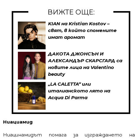
ВИЖТЕ ОЩЕ:
KIAN на Kristian Kostov –
свят, в който спомените
имат аромат
ДАКОТА ДЖОНСЪН И
АЛЕКСАНДЪР СКАРСГАРД са
новите лица на Valentino
beauty
„LA CALETTA“ или
италианското лято на
Acqua Di Parma
Ниациамид
Ниацинамидът помага за изграждането на