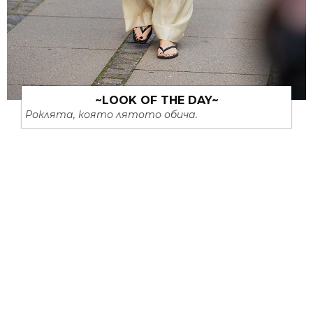
~LOOK OF THE DAY~
Роклята, която лятото обича.