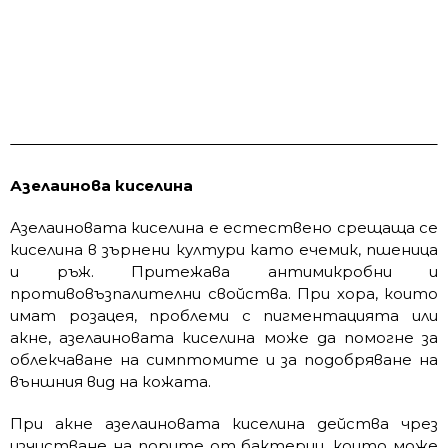
Азелаинова киселина
Азелаиновата киселина е естествено срещаща се
киселина в зърнени култури като ечемик, пшеница
и ръж. Притежава антимикробни и
противовъзпалителни свойства. При хора, които
имат розацея, проблеми с пигментацията или
акне, азелаиновата киселина може да помогне за
облекчаване на симптомите и за подобряване на
външния вид на кожата.
При акне азелаиновата киселина действа чрез
изчистване на порите от бактерии, които може