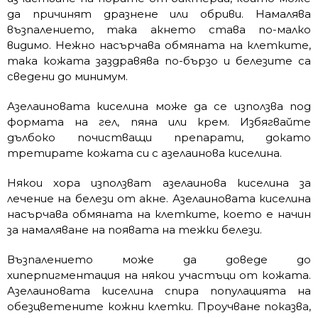
да причинят дразнене или обриви. Намалява
възпалението, така акнето става по-малко
видимо. Нежно насърчава обмяната на клетките,
така кожата заздравява по-бързо и белезите са
сведени до минимум.
Азелаиновата киселина може да се използва под
формата на гел, пяна или крем. Избягвайте
дълбоко почистващи препарати, докато
третирате кожата си с азелаинова киселина.
Някои хора използват азелаинова киселина за
лечение на белези от акне. Азелаиновата киселина
насърчава обмяната на клетките, което е начин
за намаляване на появата на тежки белези.
Възпалението може да доведе до
хиперпигментация на някои участъци от кожата.
Азелаиновата киселина спира популацията на
обезцветените кожни клетки. Проучване показва,