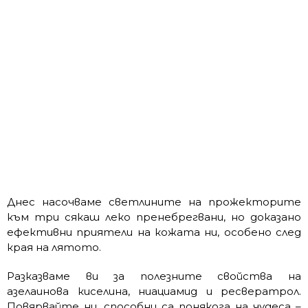
Днес насочваме светлините на прожекторите
към три сякаш леко пренебрегвани, но доказано
ефективни приятели на кожата ни, особено след
края на лятото.
Разказваме ви за полезните свойства на
азелаинова киселина, ниациамид и ресвератрол.
Повярвайте ни, способни са понякога на чудеса –