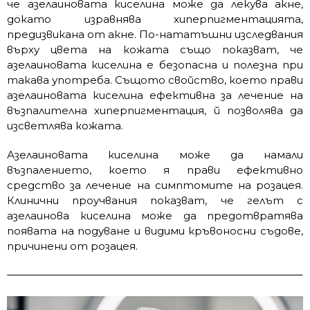
че азелаиновата киселина може да лекува акне,
докато изравнява хиперпигментацията,
предизвикана от акне. По-нататъшни изследвания
върху цвета на кожата също показват, че
азелаиновата киселина е безопасна и полезна при
такава употреба. Същото свойство, което прави
азелаиновата киселина ефективна за лечение на
възпалителна хиперпигментация, й позволява да
изсветлява кожата.
Азелаиновата киселина може да намали
възпалението, което я прави ефективно
средство за лечение на симптомите на розацея.
Клинични проучвания показват, че гелът с
азелаинова киселина може да предотвратява
появата на подуване и видими кръвоносни съдове,
причинени от розацея.