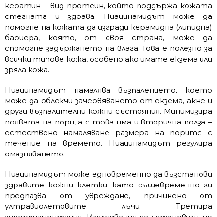
кератин – вид протеин, който поддържа кожата
стегната и здрава. Ниацинамидът може да
помогне на кожата да изгради керамидна (липидна)
бариера, която, от своя страна, може да
спомогне задържането на влага. Това е полезно за
всички типове кожа, особено ако имате екзема или
зряла кожа.
Ниацинамидът намалява възпалението, което
може да облекчи зачервяването от екзема, акне и
други възпалителни кожни състояния. Минимизира
появата на пори, а с това има и вторична полза –
естествено намаляване размера на порите с
течение на времето. Ниацинамидът регулира
омазняването.
Ниацинамидът може едновременно да възстанови
здравите кожни клетки, като същевременно ги
предпазва от увреждане, причинено от
ултравиолетовите лъчи. Третира
хиперпигментация. Изследвания са установили, че