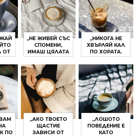
РЖАЙ
„НЕ ЖИВЕЙ СЪС
„НИКОГА НЕ
ОЙТО
СПОМЕНИ,
ХВЪРЛЯЙ КАЛ
А ОТ
ИМАШ ЦЯЛАТА
ПО ХОРАТА.
ЧЕ
СТАРОСТ ЗА
МРЪСОТИЯТА
А
ТОВА… ПРАВИ
ДО ТЯХ МОЖЕ И
ЗИ,
СПОМЕНИ!“
ДА НЕ СТИГНЕ,
ДВА
НО ВИЖ, ПО
.“
ТВОЯТА РЪКА
ЩЕ ОСТАНЕ.“
РВАМ
„АКО ТВОЕТО
„ЛОШОТО
НА
ЩАСТИЕ
ПОВЕДЕНИЕ Е
К ПО
ЗАВИСИ ОТ
КАТО