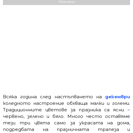
Реклама
Всяка година след настъпването на
декември
коледното настроение обхваща малки и големи.
Традиционните цветове за празника са ясни –
червено, зелено и бяло. Много често оставяме
тези три цвята само за украсата на дома,
подредбата на празничната трапеза и