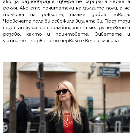
ако за разнообразие изберете карирана червена
рокля. Ако сте почитатели на дългите поли, а не
толкова на роклите, имаме добра новина.
Червената пола би освежила визията ви. През този
сезон аткуална е и комбинацията между червено и
розово, както и принтовете. Оцветете и
устните – червеното червило е вечна класика.