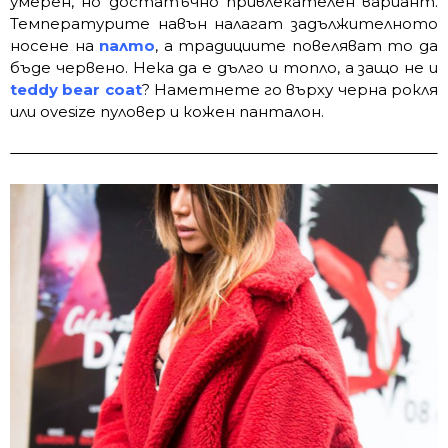
умерен, но достатъчно привлекателен вариант.
Температурите навън налагат задължителното
носене на
палто
, а традициите повеляват то да
бъде червено. Нека да е дълго и топло, а защо не и
teddy bear coat
? Наметнете го върху черна рокля
или ovesize пуловер и кожен панталон.