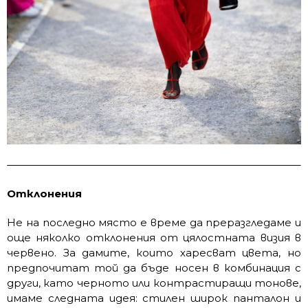
Отклонения
Не на последно място е време да преразгледаме и
още няколко отклонения от цялостната визия в
червено. За дамите, които харесват цвета, но
предпочитат той да бъде носен в комбинация с
други, като черното или контрастиращи тонове,
имаме следната идея: стилен широк панталон и