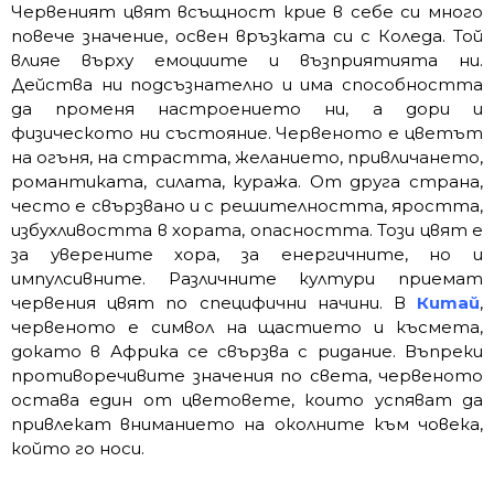
Червеният цвят всъщност крие в себе си много
повече значение, освен връзката си с Коледа. Той
влияе върху емоциите и възприятията ни.
Действа ни подсъзнателно и има способността
да променя настроението ни, а дори и
физическото ни състояние. Червеното е цветът
на огъня, на страстта, желанието, привличането,
романтиката, силата, куража. От друга страна,
често е свързвано и с решителността, яростта,
избухливостта в хората, опасността. Този цвят е
за уверените хора, за енергичните, но и
импулсивните. Различните култури приемат
червения цвят по специфични начини. В
Китай
,
червеното е символ на щастието и късмета,
докато в Африка се свързва с ридание. Въпреки
противоречивите значения по света, червеното
остава един от цветовете, които успяват да
привлекат вниманието на околните към човека,
който го носи.