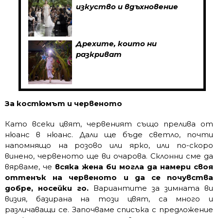
изкуство и вдъхновение
Дрехите, които ни
разкриват
За костюмът и червеното
Като всеки цвят, червеният също прелива от
нюанс в нюанс. Дали ще бъде светло, почти
напомнящо на розово или ярко, или по-скоро
винено, червеното ще ви очарова. Склонни сме да
вярваме, че
всяка жена би могла да намери своя
оттенък на червеното и да се почувства
добре, носейки го.
Вариантите за зимната ви
визия, базирана на този цвят, са много и
различаващи се. Започваме списъка с предложение