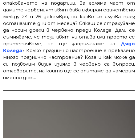
опаковането на подаръци. За голяма част от
дамите червеният цвят бива избиран единствено
между 24 и 26 декември, но какво се случва през
останалите дни от месеца? Сякаш се страхуваме
да носим дрехи в червено преди Коледа. Дали се
съмняваме, че този цвят ни отива или просто се
притесняваме, че ще заприличаме на
Дядо
Коледа
? Колко празнично настроение е прекалено
много празнично настроение? Кога и как може да
си позволим визия изцяло в червено са въпроси,
отговорите, на които ще се опитаме да намерим
именно днес.