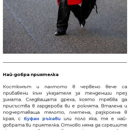
Най-добра приятелка
Костюмът и палтото в червено вече са
прибавени към указателя за тенденции през
зимата. Следващата дреха, която трябва да
присъства в гардероба ви е роклята. Вталена и
подчертаваща тялото, плетена, разкроена в
края, с
буфан ръкави
или поло яка, тя е най-
добрата ви приятелка. Отново няма да сгрешите