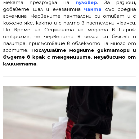
меката прегръдка на
пуловер
. За разкош,
добавете шал и елегантна
чанта
със средна
големина. Червените панталони си отиват и с
кожено яке, както и с палто в пастелени нюанси.
По време на Седмицата на модата в Париж
открихме, че червеното в целия си блясък и
палитра, присъстваше в облеклото на много от
гостите.
Послушайте модните диктатори и
бъдете в крак с тенденциите, независимо от
клишетата.