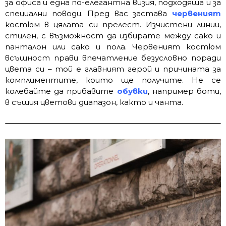
за офиса и една по-елегантна визия, подходяща и за
специални поводи. Пред вас застава
червеният
костюм в цялата си прелест. Изчистени линии,
стилен, с възможност да избирате между сако и
панталон или сако и пола. Червеният костюм
всъщност прави впечатление безусловно поради
цвета си – той е главният герой и причината за
комплиментите, които ще получите. Не се
колебайте да прибавите
обувки
, например боти,
в същия цветови диапазон, както и чанта.