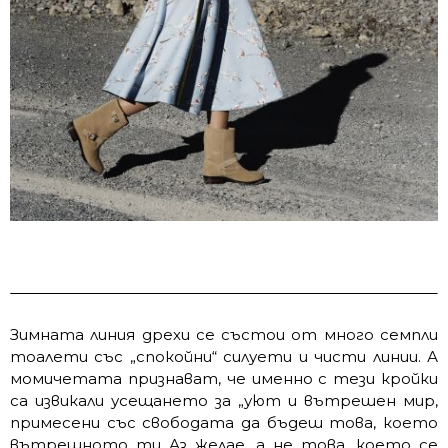
Зимната линия дрехи се състои от много семпли
тоалети със „спокойни“ силуети и чисти линии. А
момичетата признават, че именно с тези кройки
са извикали усещането за „уют и вътрешен мир,
примесени със свободата да бъдеш това, което
вътрешното ти Аз желае, а не това, което се