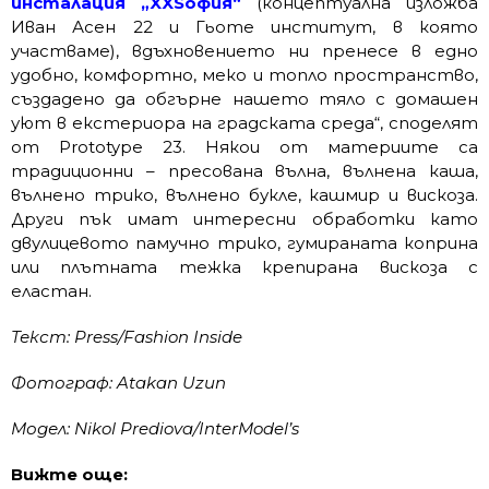
инсталация „XXSофия“
(концептуална изложба
Иван Асен 22 и Гьоте институт, в която
участваме), вдъхновението ни пренесе в едно
удобно, комфортно, меко и топло пространство,
създадено да обгърне нашето тяло с домашен
уют в екстериора на градската среда“, споделят
от Prototype 23. Някои от материите са
традиционни – пресована вълна, вълнена каша,
вълнено трико, вълнено букле, кашмир и вискоза.
Други пък имат интересни обработки като
двулицевото памучно трико, гумираната коприна
или плътната тежка крепирана вискоза с
еластан.
Текст: Press/Fashion Inside
Фотограф: Atakan Uzun
Модел: Nikol Prediova/InterModel’s
Вижте още: