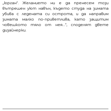
„юрган“. Желанието ни е да пренесем този
вътрешен уют навън, където студа на зимата
убива с ледената си острота, и да направим
зимата малко по-приветлива, като защитим
човешкото тяло от нея…“, споделят двете
дизайнерки.