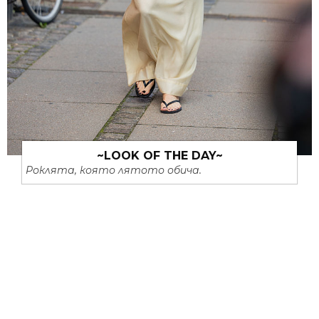
~LOOK OF THE DAY~
Роклята, която лятото обича.