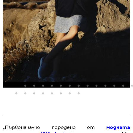
„Първоначално породено от
модната