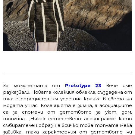
За момичетата от
Prototype 23
вече сме
разказвали. Новата колекция облекла, създадена от
тях е поредната им успешна крачка в света на
модата у нас. Колекцията е зимна, а асоциациите
са за спомени от детството за уют, дом,
топлина. „Някак естествено асоциирахме като
събирателен образ на всичко това топлата мека
завивка, така характерния от детството ни