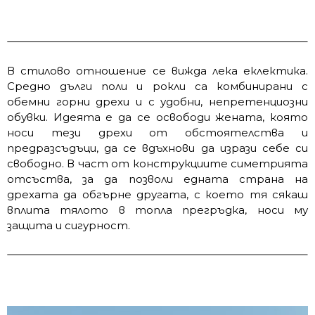
В стилово отношение се вижда лека еклектика.
Средно дълги поли и рокли са комбинирани с
обемни горни дрехи и с удобни, непретенциозни
обувки. Идеята е да се освободи жената, която
носи тези дрехи от обстоятелства и
предразсъдъци, да се вдъхнови да изрази себе си
свободно. В част от конструкциите симетрията
отсъства, за да позволи едната страна на
дрехата да обгърне другата, с което тя сякаш
вплита тялото в топла прегръдка, носи му
защита и сигурност.