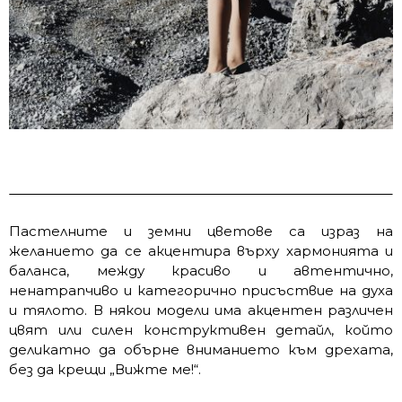
Пастелните и земни цветове са израз на
желанието да се акцентира върху хармонията и
баланса, между красиво и автентично,
ненатрапчиво и категорично присъствие на духа
и тялото. В някои модели има акцентен различен
цвят или силен конструктивен детайл, който
деликатно да обърне вниманието към дрехата,
без да крещи „Вижте ме!“.