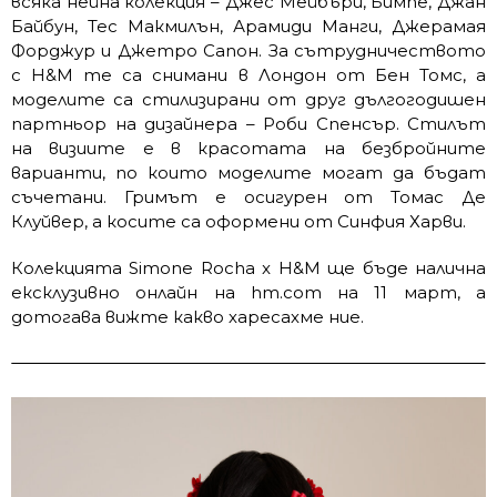
всяка нейна колекция – Джес Мейбъри, Бимпе, Джан
Байбун, Тес Макмилън, Арамиди Манги, Джерамая
Форджур и Джетро Сапон. За сътрудничеството
с H&M те са снимани в Лондон от Бен Томс, а
моделите са стилизирани от друг дългогодишен
партньор на дизайнера – Роби Спенсър. Стилът
на визиите е в красотата на безбройните
варианти, по които моделите могат да бъдат
съчетани. Гримът е осигурен от Томас Де
Клуйвер, а косите са оформени от Синфия Харви.
Колекцията Simone Rocha x H&M ще бъде налична
ексклузивно онлайн на hm.com на 11 март, а
дотогава вижте какво харесахме ние.