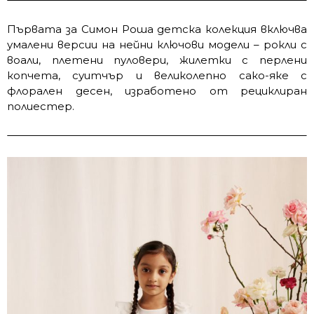
Първата за Симон Роша детска колекция включва
умалени версии на нейни ключови модели – рокли с
воали, плетени пуловери, жилетки с перлени
копчета, суитчър и великолепно сако-яке с
флорален десен, изработено от рециклиран
полиестер.