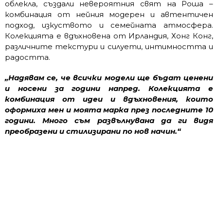
облекла, създали невероятния свят на Роша –
комбинация от нейния модерен и автентичен
подход, изкуството и семейната атмосфера.
Колекцията е вдъхновена от Ирландия, Хонг Конг,
различните текстури и силуети, интимността и
радостта.
„Надявам се, че всички модели ще бъдат ценени
и носени за години напред. Колекцията е
комбинация от идеи и вдъхновения, които
оформиха мен и моята марка през последните 10
години. Много съм развълнувана да ги видя
преобразени и стилизирани по нов начин.“