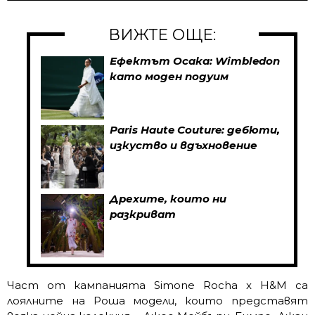
ВИЖТЕ ОЩЕ:
Ефектът Осака: Wimbledon
като моден подуим
Paris Haute Couture: дебюти,
изкуство и вдъхновение
Дрехите, които ни
разкриват
Част от кампанията Simone Rocha x H&M са
лоялните на Роша модели, които представят