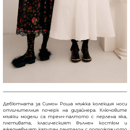
Дебютната за Симон Роша мъжка колекция носи
отличителния почерк на дизайнера. Ключовите
мъжки модели са тренч-палтото с перлена яка,
плетивата, класическият вълнен костюм и
ежедневният кариран панталон с подхождащото