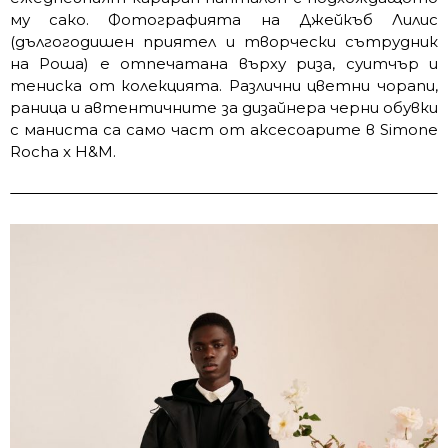
му сако. Фотографията на Джейкъб Лилис
(дългогодишен приятел и творчески сътрудник
на Роша) е отпечатана върху риза, суитчър и
тениска от колекцията. Различни цветни чорапи,
раница и автентичните за дизайнера черни обувки
с маниста са само част от аксесоарите в Simone
Rocha x H&M.