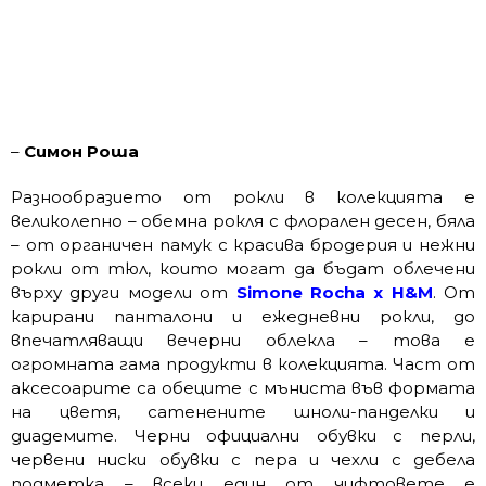
–
Симон Роша
Разнообразието от рокли в колекцията е
великолепно – обемна рокля с флорален десен, бяла
– от органичен памук с красива бродерия и нежни
рокли от тюл, които могат да бъдат облечени
върху други модели от
Simone Rocha x H&M
. От
карирани панталони и ежедневни рокли, до
впечатляващи вечерни облекла – това е
огромната гама продукти в колекцията. Част от
аксесоарите са обеците с мъниста във формата
на цветя, сатенените шноли-панделки и
диадемите. Черни официални обувки с перли,
червени ниски обувки с пера и чехли с дебела
подметка – всеки един от чифтовете e