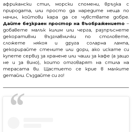
африкански стил, морски спомени, връзка с
природата, или просто да наредите неща по
начин, койтови кара да се чувствате добре.
Дайте безкраен простор на въображението
–
добавете малък килим или черга, разпръснете
декоративни възглавнички по столовете,
сложете някоя и друга соларна лампа,
декорирайте стените или дори, ако искате си
купете сервиз за хранене или чаши за кафе (а защо
не и за вино), които отговарят на стила на
терасата ви. Щастието се крие в малките
детайли. Създайте си го!