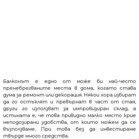
Балконът е едно от може би най-често
пренебрегваните места в дома, когато става
дума за ремонт или декорация. Някои хора избират
да го остъклят и превърнат в част от стая,
други го използват за импровизиран склад, а
истината е, че това привидно малко място крие
неподозирани удобства, от които можем да се
възползваме. При това без да инвестираме
твърде много средства.