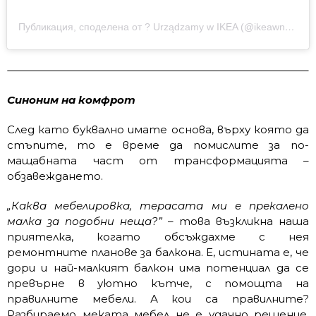
Публикация, споделена от ? Urządzamy w IKEA (@ikeawnetrza)
Синоним на комфрот
След като буквално имате основа, върху която да
стъпите, то е време да помислите за по-
мащабната част от трансформацията –
обзавеждането.
„Каква мебелировка, терасата ми е прекалено
малка за подобни неща?”
– това възкликна наша
приятелка, когато обсъждахме с нея
ремонтните планове за балкона. Е, истината е, че
дори и най-малкият балкон има потенциал да се
превърне в уютно кътче, с помощта на
правилните мебели. А кои са правилните?
Разбираемо меката мебел не е удачно решение,