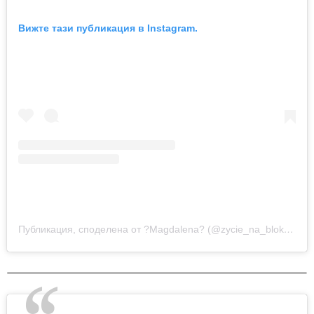
Вижте тази публикация в Instagram.
Публикация, споделена от ?Magdalena? (@zycie_na_blokowisku)