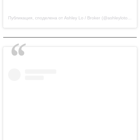
Публикация, споделена от Ashley Lo / Broker (@ashleylotoronto)