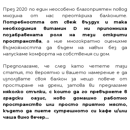
През 2020 по един неособено благоприятен повод
мнозина от нас преоткриха балконите.
Потребността от свеж въздух и така
необходимия витамин D ни припомниха
позабравената роля на тези открити
пространства
, а ние многократно оценихме
възможността да бъдем на навън без да
напускаме комфорта на собствения си дом.
Предполагаме, че след като четете тази
статия, то вероятно и вашето намерение е да
използвате своя балкон за нещо повече от
простиране на дрехи, затова ви предлагаме
няколко стъпки, с които да го превърнете в
градски оазис, ново домашно работно
пространство или просто приятно място,
където да пиете сутрешното си кафе и/или
чаша вино вечер…