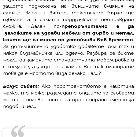
защото подложена на външните влияния на
слънце, влага и вятър, текстилът бързо ще
избелее, а и самата поддръжка е неоправдано
сложна. Далеч по-
препоръчително е да
заложите на здрави мебели от дърво и метал,
които ще са много по-устойчиви във времето
.
За допълнително удобство добавете към тях и
някоя възглавничка или одеяло. Разбира се бихте
могли да замените стандартната мебелировка и
с шезлонг, а защо не и хамак. Все пак планирате
това да е мястото ви за релакс, нали?
Бонус съвет:
Ако пространството е наистина
малко, то може разгледате опциите за сгъваеми
маси и столове, които са проектирани именно за
подобни цели.