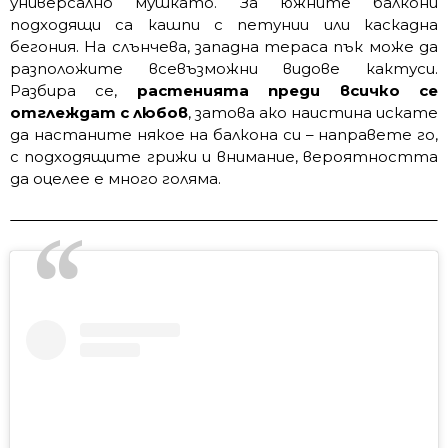
универсално мушкато. За южните балкони
подходящи са кашпи с петунии или каскадна
бегония. На слънчева, западна тераса пък може да
разположите всевъзможни видове кактуси.
Разбира се,
растенията преди всичко се
отглеждат с любов
, затова ако наистина искате
да настаните някое на балкона си – направете го,
с подходящите грижи и внимание, вероятността
да оцелее е много голяма.