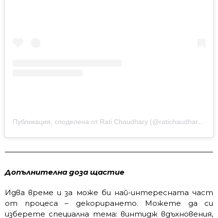
Публикация, споделена от Rati Chaudhary (@ratichaudhary)
на
Допълнителна доза щастие
Идва време и за може би най-интересната част
от процеса – декорирането. Можете да си
изберете специална тема: винтидж вдъхновения,