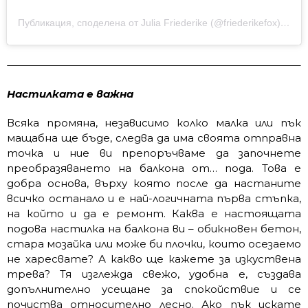
Публикация, споделена от Julia Friederike (@friederikefox)
на
Ма
Настилката е важна
Всяка промяна, независимо колко малка или пък
мащабна ще бъде, следва да има своята отправна
точка и ние ви препоръчваме да започнете
преобразяването на балкона от… пода. Това е
добра основа, върху която после да настаните
всичко останало и е най-логичната първа стъпка,
на който и да е ремонт. Каква е настоящата
подова настилка на балкона ви – обикновен бетон,
стара мозайка или може би плочки, които осезаемо
не харесвате? А какво ще кажете за изкуствена
трева? Тя изглежда свежо, удобна е, създава
допълнително усещане за спокойствие и се
почиства относително лесно. Ако пък искате