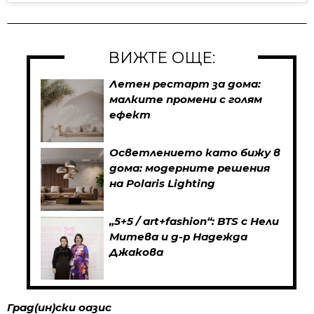
ВИЖТЕ ОЩЕ:
Летен рестарт за дома:
малките промени с голям
ефект
Осветлението като бижу в
дома: модерните решения
на Polaris Lighting
„5+5 / art+fashion“: BTS с Нели
Митева и д-р Надежда
Джакова
Град(ин)
ски оазис