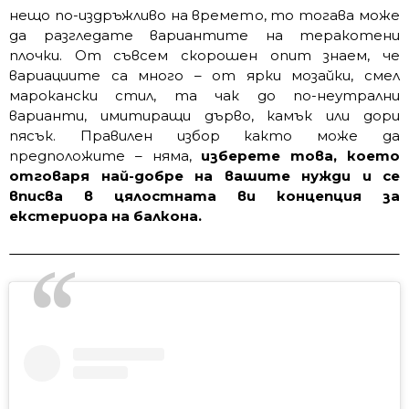
нещо по-издръжливо на времето, то тогава може
да разгледате вариантите на теракотени
плочки. От съвсем скорошен опит знаем, че
вариациите са много – от ярки мозайки, смел
марокански стил, та чак до по-неутрални
варианти, имитиращи дърво, камък или дори
пясък. Правилен избор както може да
предположите – няма,
изберете това, което
отговаря най-добре на вашите нужди и се
вписва в цялостната ви концепция за
екстериора на балкона.