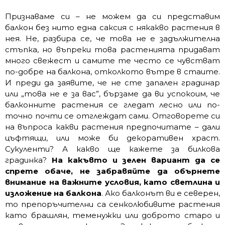
Признаваме си – не можем да си представим
балкон без нито една саксия с някакво растения в
нея. Не, разбира се, че това не е задължителна
стъпка, но въпреки това растенията придават
много свежест и самите те често се чувстват
по-добре на балкона, отколкото вътре в стаите.
И преди да заявите, че не сте запален градинар
или „това не е за вас”, бързаме да ви успокоим, че
балконните растения се гледат лесно или по-
точно почти се отглеждат сами. Отговорете си
на въпроса какви растения предпочитате – дали
цъфтящи, или може би декоративен храст.
Сукуленти? А какво ще кажете за билкова
градинка?
На какъвто и зелен вариант да се
спрете обаче, не забравяйте да обърнете
внимание на важните условия, като светлина и
изложение на балкона
. Ако балконът ви е северен,
то препоръчителни са сенколюбивите растения
като брашлян, теменужки или доброто старо и