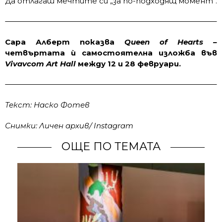
Да отлагаш мечтите си „за по-подходящ момент“.
Сара Алберт показва
Queen of Hearts –
четвъртата ѝ самостоятелна изложба във
Vivavcom Art Hall
между 12 и 28 февруари.
Текст: Наско Фотев
Снимки: Личен архив/ Instagram
ОЩЕ ПО ТЕМАТА