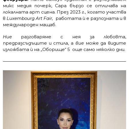
микс медия почерк, Сара бързо се отличава на
локалната арт сцена. През 2023 г., когато участва
в
Luxembourg Art Fair,
работата ѝ е разпозната и в
международен мащаб.
Ние
разговаряме с нея за любовта,
предразсъдъците и стила, а
вие
може да видите
изложбата ѝ на „Оборище“ 5 още само няколко дни.