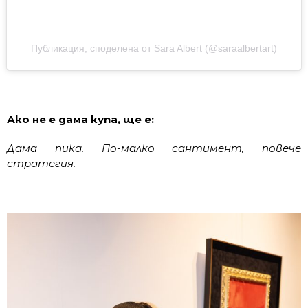
Публикация, споделена от Sara Albert (@saraalbertart)
Ако не е дама купа, ще е:
Дама пика. По-малко сантимент, повече
стратегия.