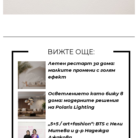
ВИЖТЕ ОЩЕ:
Летен рестарт за дома:
малките промени с голям
ефект
Осветлението като бижу в
дома: модерните решения
на Polaris Lighting
„5+5 / art+fashion“: BTS с Нели
Митева и д-р Надежда
Джакова