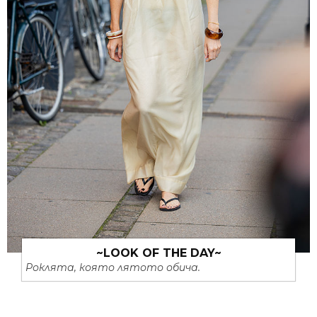
~LOOK OF THE DAY~
Роклята, която лятото обича.