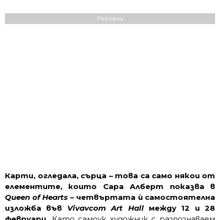
Реклама
Карти, огледала, сърца – това са само някои от
елементите, които Сара Алберт показва в
Queen of Hearts –
четвъртата ѝ самостоятелна
изложба във
Vivavcom Art Hall
между 12 и 28
февруари.
Като самоук художник с разпознаваем