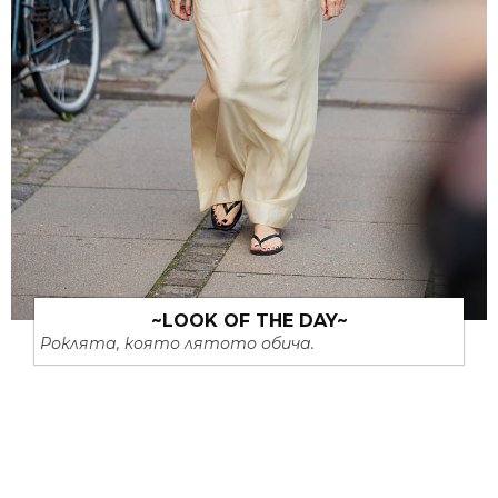
~LOOK OF THE DAY~
Роклята, която лятото обича.