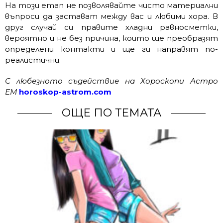
На този етап не позволявайте чисто материални
въпроси да застават между вас и любими хора. В
друг случай си правите хладни равносметки,
вероятно и не без причина, които ще преобразят
определени контакти и ще ги направят по-
реалистични.
С любезното съдействие на Хороскопи Астро
ЕМ
horoskop-astrom.com
ОЩЕ ПО ТЕМАТА