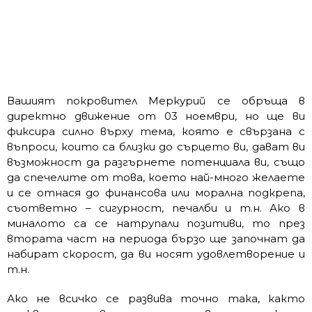
Вашият покровител Меркурий се обръща в
директно движение от 03 ноември, но ще ви
фиксира силно върху тема, която е свързана с
въпроси, които са близки до сърцето ви, дават ви
възможност да разгърнете потенциала ви, също
да спечелите от това, което най-много желаете
и се отнася до финансова или морална подкрепа,
съответно – сигурност, печалби и т.н. Ако в
миналото са се натрупали позитиви, то през
втората част на периода бързо ще започнат да
набират скорост, да ви носят удовлетворение и
т.н.
Ако не всичко се развива точно така, както