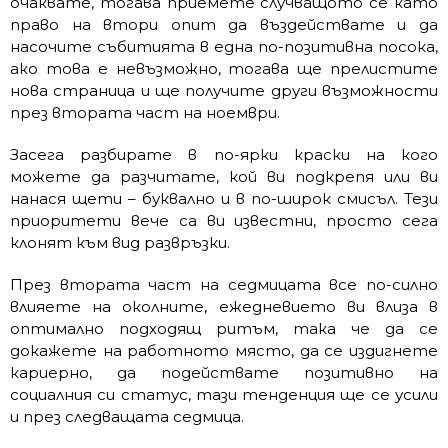
очаквате, тогава приемете случващото се като
право на втори опит да въздействате и да
насочите събитията в една по-позитивна посока,
ако това е невъзможно, тогава ще прелистите
нова страница и ще получите други възможности
през втората част на ноември.
Засега разбирате в по-ярки краски на кого
можете да разчитате, кой ви подкрепя или ви
нанася щети – буквално и в по-широк смисъл. Тези
приоритети вече са ви известни, просто сега
клонят към вид развръзки.
През втората част на седмицата все по-силно
влияете на околните, ежедневието ви влиза в
оптимално подходящ ритъм, така че да се
докажете на работното място, да се издигнете
кариерно, да подействате позитивно на
социалния си статус, тази тенденция ще се усили
и през следващата седмица.