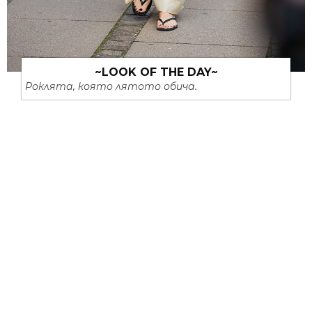
~LOOK OF THE DAY~
Роклята, която лятото обича.