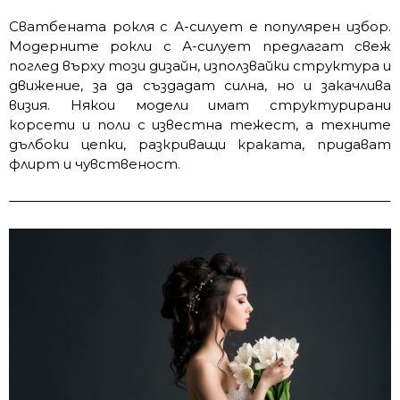
Сватбената рокля с А-силует е популярен избор.
Модерните рокли с А-силует предлагат свеж
поглед върху този дизайн, използвайки структура и
движение, за да създадат силна, но и закачлива
визия. Някои модели имат структурирани
корсети и поли с известна тежест, а техните
дълбоки цепки, разкриващи краката, придават
флирт и чувственост.