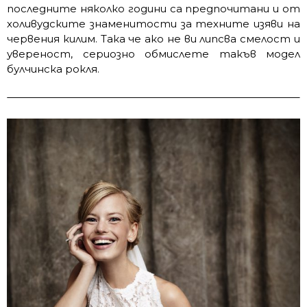
последните няколко години са предпочитани и от
холивудските знаменитости за техните изяви на
червения килим. Така че ако не ви липсва смелост и
увереност, сериозно обмислете такъв модел
булчинска рокля.