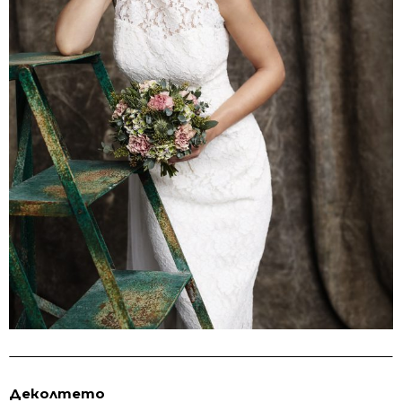
Деколтето