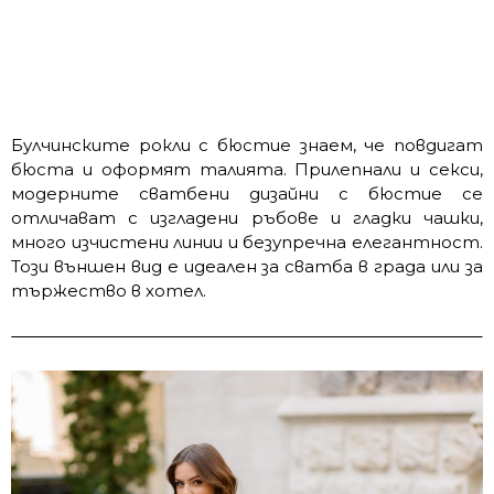
Булчинските рокли с бюстие знаем, че повдигат
бюста и оформят талията. Прилепнали и секси,
модерните сватбени дизайни с бюстие се
отличават с изгладени ръбове и гладки чашки,
много изчистени линии и безупречна елегантност.
Този външен вид е идеален за сватба в града или за
тържество в хотел.