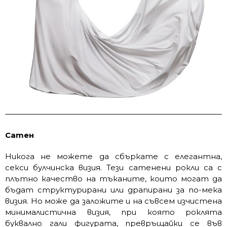
Сатен
Никога не можете да сбъркате с елегантна,
секси булчинска визия. Тези сатенени рокли са с
плътно качество на тъканите, които могат да
бъдат структурирани или драпирани за по-мека
визия. Но може да заложите и на съвсем изчистена
минималистична визия, при която роклята
буквално гали фигурата, превръщайки се във