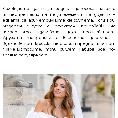
Колекциите за тази година донесоха няколко
интерпретации на този елемент на дизайна –
едната са асиметричните деколтета. Този нов,
модерен силует е ефектен, придавайки на
цялостното излъчване доза неочакваност.
Другата тенденция е високото деколте –
вдъхновен от кралските особи и предпочитан от
знаменистосите, този силует набира все по-
голяма популярност.