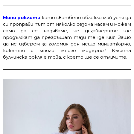
Мини роклята
като сватбено облекло май успя да
си проправи път от няколко сезона насам и можем
само да се надяваме, че дизайнерите ще
продължат да прегръщат тази тенденция. Защо
да не изберем за големия ден нещо миниатюрно,
кокетно и много, много модерно? Късата
булчинска рокля е това, с което ще се отличите.