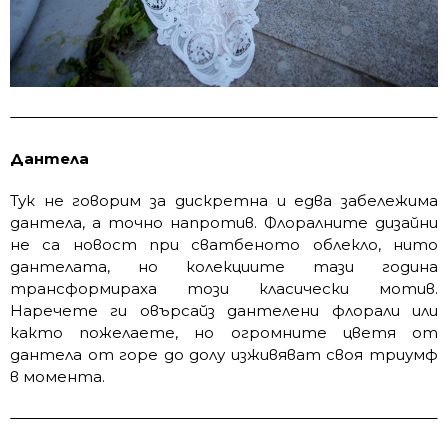
Дантела
Тук не говорим за дискретна и едва забележима
дантела, а точно напротив. Флоралните дизайни
не са новост при сватбеното облекло, нито
дантелата, но колекциите тази година
трансформираха този класически мотив.
Наречете ги овърсайз дантелени флорали или
както пожелаете, но огромните цветя от
дантела от горе до долу изживяват своя триумф
в момента.