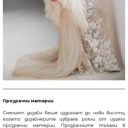
Прозрачни материи
Смелият дизайн беше издигнат до нови висоти,
когато дизайнерите избраха рокли от изцяло
прозрачни материи. Прозрачните тъкани в