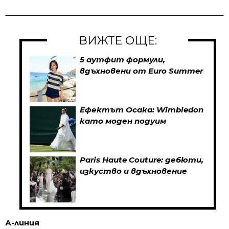
ВИЖТЕ ОЩЕ:
5 аутфит формули,
вдъхновени от Euro Summer
Ефектът Осака: Wimbledon
като моден подуим
Paris Haute Couture: дебюти,
изкуство и вдъхновение
А-линия