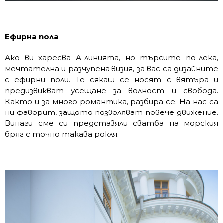
Ефирна пола
Ако ви харесва А-линията, но търсите по-лека,
мечтателна и разчупена визия, за вас са дизайните
с ефирни поли. Те сякаш се носят с вятъра и
предизвикват усещане за волност и свобода.
Както и за много романтика, разбира се. На нас са
ни фаворит, защото позволяват повече движение.
Винаги сме си представяли сватба на морския
бряг с точно такава рокля.