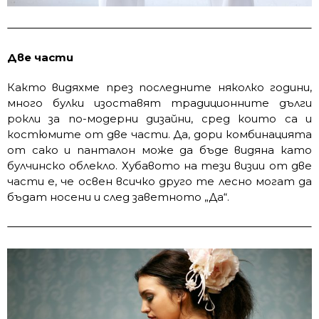
Две части
Както видяхме през последните няколко години,
много булки изоставят традиционните дълги
рокли за по-модерни дизайни, сред които са и
костюмите от две части. Да, дори комбинацията
от сако и панталон може да бъде видяна като
булчинско облекло. Хубавото на тези визии от две
части е, че освен всичко друго те лесно могат да
бъдат носени и след заветното „Да“.