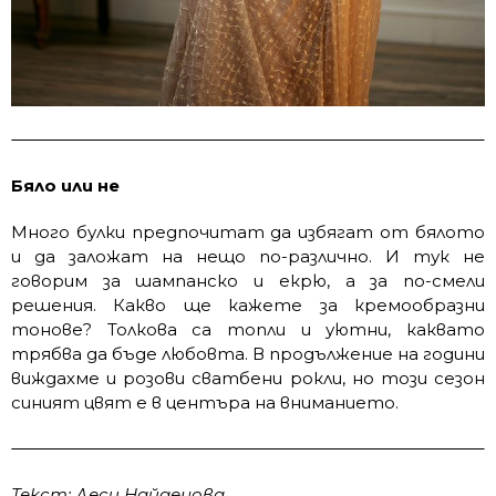
Бяло или не
Много булки предпочитат да избягат от бялото
и да заложат на нещо по-различно. И тук не
говорим за шампанско и екрю, а за по-смели
решения. Какво ще кажете за кремообразни
тонове? Толкова са топли и уютни, каквато
трябва да бъде любовта. В продължение на години
виждахме и розови сватбени рокли, но този сезон
синият цвят е в центъра на вниманието.
Текст: Деси Найденова