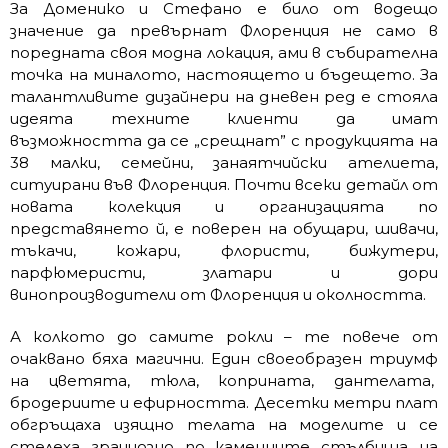
За Доменико и Стефано е било от водещо
значение да превърнат Флоренция не само в
поредната своя модна локация, ами в събирателна
точка на миналото, настоящето и бъдещето. За
талантливите дизайнери на дневен ред е стояла
идеята техните клиенти да имат
възможността да се „срещнат” с продукцията на
38 малки, семейни, занаятчийски ателиета,
ситуирани във Флоренция. Почти всеки детайл от
новата колекция и организацията по
представянето й, е поверен на обущари, шивачи,
тъкачи, кожари, флористи, бижутери,
парфюмеристи, златари и дори
винопроизводители от Флоренция и околността.
А колкото до самите рокли – те повече от
очаквано бяха магични. Eдин своеобразен триумф
на цветята, тюла, коприната, дантелата,
бродериите и ефирността. Десетки метри плат
обгръщаха изящно телата на моделите и се
стелеха грациозно по каменните стълбища на