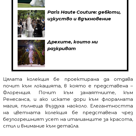
Paris Haute Couture: дебюти,
изкуство и вдъхновение
Дрехите, които ни
разкриват
Цялата колекция бе проектирана да отдава
почит към локацията, в която е представена –
Флоренция. Почит към занаятчиите, към
Ренесанса, и ако искате дори към флоралната
магия, пълнеща въздуха наоколо. Елегантността
на цветната колекция бе представена чрез
безпогрешният усет на италианците за красота,
стил и внимание към детайла.