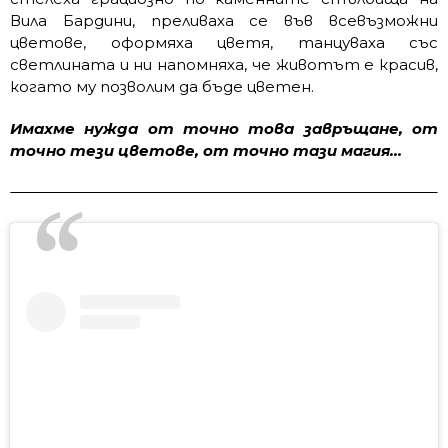
Вила Бардини, преливаха се във всевъзможни
цветове, оформяха цветя, танцуваха със
светлината и ни напомняха, че животът е красив,
когато му позволим да бъде цветен.
Имахме нужда от точно това завръщане, от
точно тези цветове, от точно тази магия…