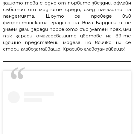
защото това е едно от първите звездни, офлайн
събития от модните среди, след началото на
пандемията. Шоуто се проведе във
флорентинската градина на Вила Бардини и не
знаем дали заради просекото със златен прах, или
пък заради омагьосващите цветове на 89-те
изящно представени модела, но всичко ни се
стори главозамайващо. Красиво главозамайващо!