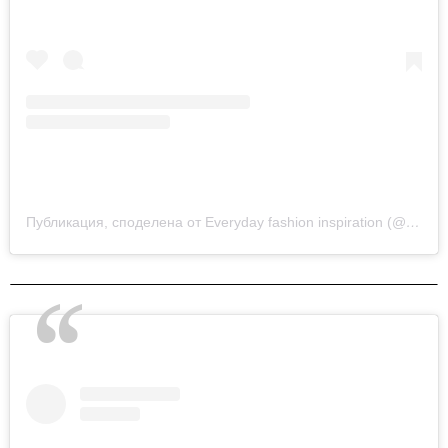
Публикация, споделена от Everyday fashion inspiration (@new.fashion.academy)