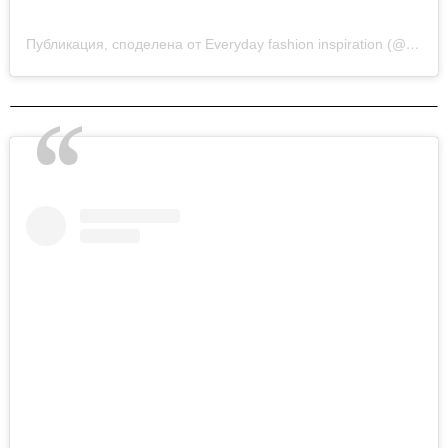
Публикация, споделена от Everyday fashion inspiration (@new.fashion.academy)