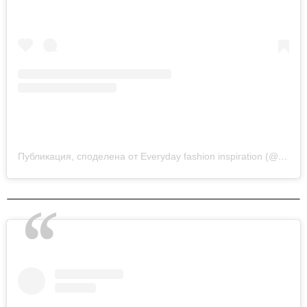
Публикация, споделена от Everyday fashion inspiration (@new.fashion.academy)