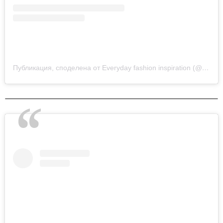
Публикация, споделена от Everyday fashion inspiration (@new.fashion.academy)