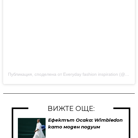
Публикация, споделена от Everyday fashion inspiration (@new.fashion.academy)
ВИЖТЕ ОЩЕ:
Ефектът Осака: Wimbledon
като моден подуим